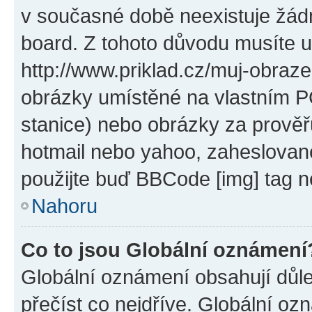
v současné době neexistuje žád
board. Z tohoto důvodu musíte u
http://www.priklad.cz/muj-obraz
obrázky umístěné na vlastním PC
stanice) nebo obrázky za prověř
hotmail nebo yahoo, zaheslovan
použijte buď BBCode [img] tag n
Nahoru
Co to jsou Globální oznámení
Globální oznámení obsahují důlež
přečíst co nejdříve. Globální o