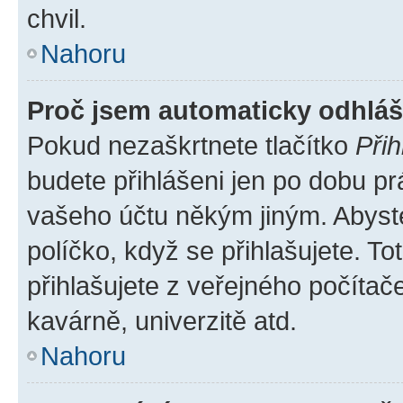
chvil.
Nahoru
Proč jsem automaticky odhlá
Pokud nezaškrtnete tlačítko
Přih
budete přihlášeni jen po dobu pr
vašeho účtu někým jiným. Abyste 
políčko, když se přihlašujete. 
přihlašujete z veřejného počítač
kavárně, univerzitě atd.
Nahoru