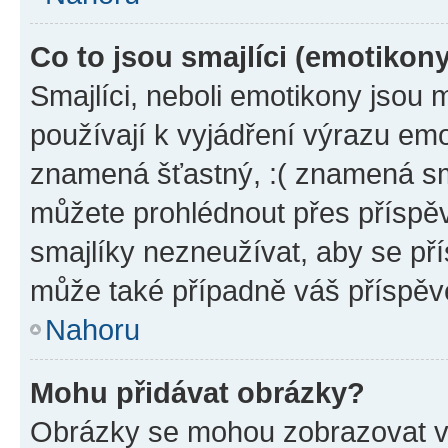
Co to jsou smajlíci (emotikon
Smajlíci, neboli emotikony jsou 
používají k vyjádření výrazu emo
znamená šťastný, :( znamená sm
můžete prohlédnout přes příspěv
smajlíky nezneužívat, aby se př
může také případně váš příspěv
Nahoru
Mohu přidávat obrázky?
Obrázky se mohou zobrazovat ve