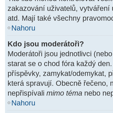
zakazování uživatelů, vytváření
atd. Mají také všechny pravomo
Nahoru
Kdo jsou moderátoři?
Moderátoři jsou jednotlivci (nebo 
starat se o chod fóra každý den
příspěvky, zamykat/odemykat, p
která spravují. Obecně řečeno, m
nepřispívali
mimo téma
nebo nepř
Nahoru