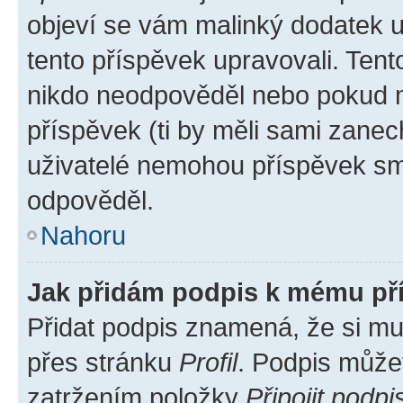
objeví se vám malinký dodatek u 
tento příspěvek upravovali. Ten
nikdo neodpověděl nebo pokud mo
příspěvek (ti by měli sami zanec
uživatelé nemohou příspěvek sma
odpověděl.
Nahoru
Jak přidám podpis k mému př
Přidat podpis znamená, že si mus
přes stránku
Profil
. Podpis může
zatržením položky
Připojit podpi