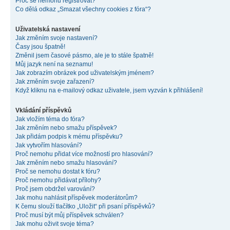
Proč se nemohu registrovat?
Co dělá odkaz „Smazat všechny cookies z fóra“?
Uživatelská nastavení
Jak změním svoje nastavení?
Časy jsou špatně!
Změnil jsem časové pásmo, ale je to stále špatně!
Můj jazyk není na seznamu!
Jak zobrazím obrázek pod uživatelským jménem?
Jak změním svoje zařazení?
Když kliknu na e-mailový odkaz uživatele, jsem vyzván k přihlášení!
Vkládání příspěvků
Jak vložím téma do fóra?
Jak změním nebo smažu příspěvek?
Jak přidám podpis k mému příspěvku?
Jak vytvořím hlasování?
Proč nemohu přidat více možností pro hlasování?
Jak změním nebo smažu hlasování?
Proč se nemohu dostat k fóru?
Proč nemohu přidávat přílohy?
Proč jsem obdržel varování?
Jak mohu nahlásit příspěvek moderátorům?
K čemu slouží tlačítko „Uložit“ při psaní příspěvků?
Proč musí být můj příspěvek schválen?
Jak mohu oživit svoje téma?