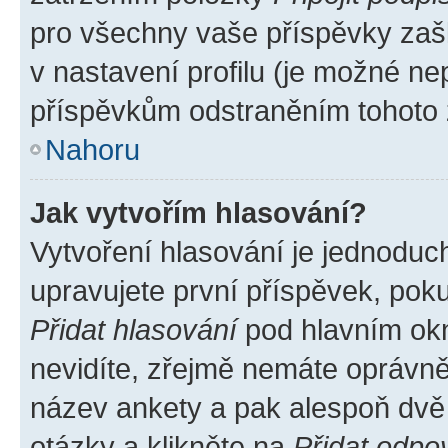
pro všechny vaše příspěvky zašk
v nastavení profilu (je možné n
příspěvkům odstraněním tohoto z
Nahoru
Jak vytvořím hlasování?
Vytvoření hlasování je jednoduc
upravujete první příspěvek, poku
Přidat hlasování
pod hlavním okn
nevidíte, zřejmě nemáte oprávněn
název ankety a pak alespoň dvě
otázky a klikněte na
Přidat odpo