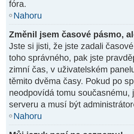
fóra.
Nahoru
Změnil jsem časové pásmo, ale
Jste si jisti, že jste zadali časo
toho správného, pak jste pravdě
zimní čas, v uživatelském pane
těmito dvěma časy. Pokud po s
neodpovídá tomu současnému, j
serveru a musí být administráto
Nahoru