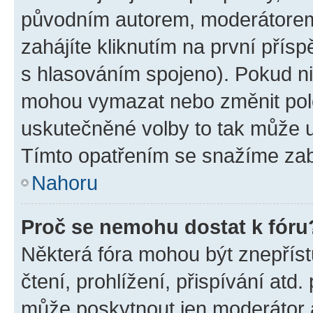
původním autorem, moderátorem
zahájíte kliknutím na první přísp
s hlasováním spojeno). Pokud ni
mohou vymazat nebo změnit polož
uskutečněné volby to tak může uč
Tímto opatřením se snažíme zabr
Nahoru
Proč se nemohu dostat k fóru
Některá fóra mohou být znepříst
čtení, prohlížení, přispívání atd.
může poskytnout jen moderátor a 