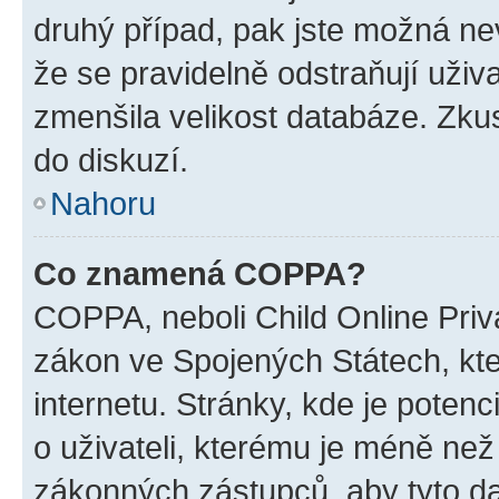
druhý případ, pak jste možná nev
že se pravidelně odstraňují uživa
zmenšila velikost databáze. Zkus
do diskuzí.
Nahoru
Co znamená COPPA?
COPPA, neboli Child Online Priva
zákon ve Spojených Státech, kte
internetu. Stránky, kde je poten
o uživateli, kterému je méně než
zákonných zástupců, aby tyto dat