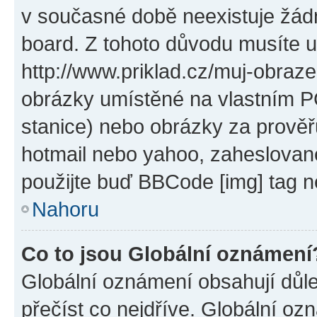
v současné době neexistuje žád
board. Z tohoto důvodu musíte u
http://www.priklad.cz/muj-obraz
obrázky umístěné na vlastním PC
stanice) nebo obrázky za prověř
hotmail nebo yahoo, zaheslovan
použijte buď BBCode [img] tag n
Nahoru
Co to jsou Globální oznámení
Globální oznámení obsahují důlež
přečíst co nejdříve. Globální o