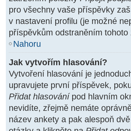
pro všechny vaše příspěvky zašk
v nastavení profilu (je možné n
příspěvkům odstraněním tohoto z
Nahoru
Jak vytvořím hlasování?
Vytvoření hlasování je jednoduc
upravujete první příspěvek, poku
Přidat hlasování
pod hlavním okn
nevidíte, zřejmě nemáte oprávněn
název ankety a pak alespoň dvě
otázky a klikněte na
Přidat odpo