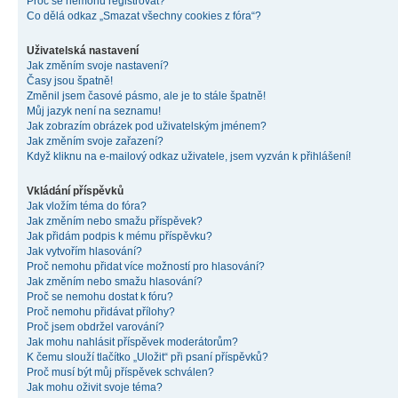
Proč se nemohu registrovat?
Co dělá odkaz „Smazat všechny cookies z fóra“?
Uživatelská nastavení
Jak změním svoje nastavení?
Časy jsou špatně!
Změnil jsem časové pásmo, ale je to stále špatně!
Můj jazyk není na seznamu!
Jak zobrazím obrázek pod uživatelským jménem?
Jak změním svoje zařazení?
Když kliknu na e-mailový odkaz uživatele, jsem vyzván k přihlášení!
Vkládání příspěvků
Jak vložím téma do fóra?
Jak změním nebo smažu příspěvek?
Jak přidám podpis k mému příspěvku?
Jak vytvořím hlasování?
Proč nemohu přidat více možností pro hlasování?
Jak změním nebo smažu hlasování?
Proč se nemohu dostat k fóru?
Proč nemohu přidávat přílohy?
Proč jsem obdržel varování?
Jak mohu nahlásit příspěvek moderátorům?
K čemu slouží tlačítko „Uložit“ při psaní příspěvků?
Proč musí být můj příspěvek schválen?
Jak mohu oživit svoje téma?