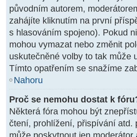
původním autorem, moderátorem
zahájíte kliknutím na první přísp
s hlasováním spojeno). Pokud ni
mohou vymazat nebo změnit polož
uskutečněné volby to tak může uč
Tímto opatřením se snažíme zabr
Nahoru
Proč se nemohu dostat k fóru
Některá fóra mohou být znepříst
čtení, prohlížení, přispívání atd.
může poskytnout jen moderátor a 