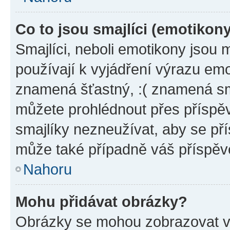
Co to jsou smajlíci (emotikon
Smajlíci, neboli emotikony jsou 
používají k vyjádření výrazu emo
znamená šťastný, :( znamená sm
můžete prohlédnout přes příspěv
smajlíky nezneužívat, aby se př
může také případně váš příspěv
Nahoru
Mohu přidávat obrázky?
Obrázky se mohou zobrazovat ve