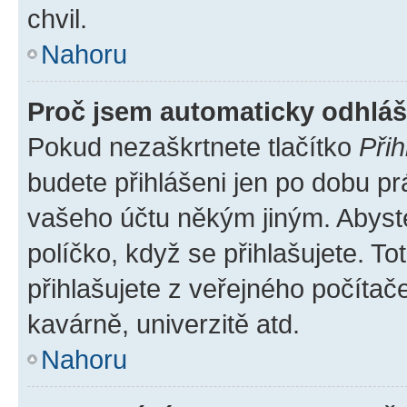
chvil.
Nahoru
Proč jsem automaticky odhlá
Pokud nezaškrtnete tlačítko
Přih
budete přihlášeni jen po dobu pr
vašeho účtu někým jiným. Abyste 
políčko, když se přihlašujete. 
přihlašujete z veřejného počítač
kavárně, univerzitě atd.
Nahoru