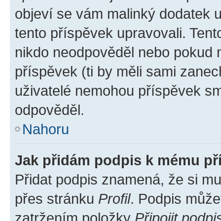
objeví se vám malinký dodatek u 
tento příspěvek upravovali. Ten
nikdo neodpověděl nebo pokud mo
příspěvek (ti by měli sami zanec
uživatelé nemohou příspěvek sma
odpověděl.
Nahoru
Jak přidám podpis k mému př
Přidat podpis znamená, že si mus
přes stránku
Profil
. Podpis může
zatržením položky
Připojit podpi