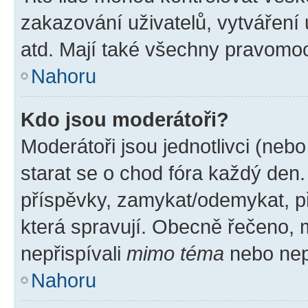
zakazování uživatelů, vytváření
atd. Mají také všechny pravomo
Nahoru
Kdo jsou moderátoři?
Moderátoři jsou jednotlivci (nebo 
starat se o chod fóra každý den
příspěvky, zamykat/odemykat, p
která spravují. Obecně řečeno, m
nepřispívali
mimo téma
nebo nepř
Nahoru