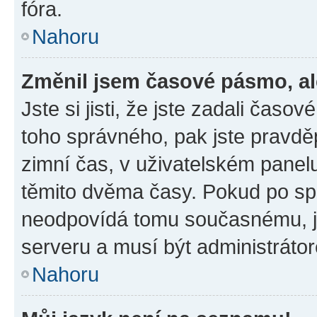
fóra.
Nahoru
Změnil jsem časové pásmo, ale
Jste si jisti, že jste zadali časo
toho správného, pak jste pravdě
zimní čas, v uživatelském pane
těmito dvěma časy. Pokud po s
neodpovídá tomu současnému, j
serveru a musí být administráto
Nahoru