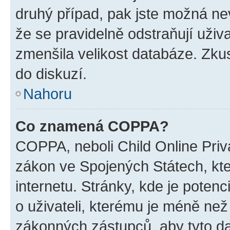
druhý případ, pak jste možná nev
že se pravidelně odstraňují uživa
zmenšila velikost databáze. Zkus
do diskuzí.
Nahoru
Co znamená COPPA?
COPPA, neboli Child Online Priva
zákon ve Spojených Státech, kte
internetu. Stránky, kde je poten
o uživateli, kterému je méně než
zákonných zástupců, aby tyto dat