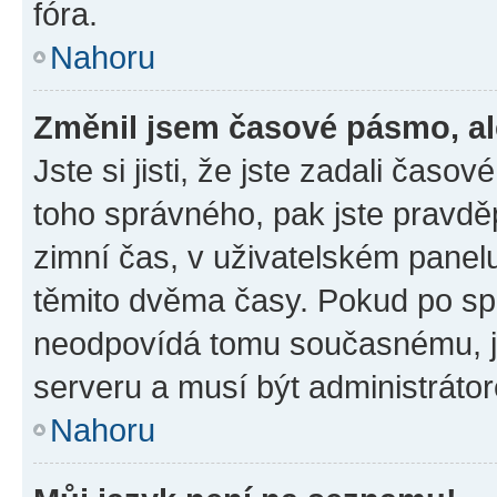
fóra.
Nahoru
Změnil jsem časové pásmo, ale
Jste si jisti, že jste zadali časo
toho správného, pak jste pravdě
zimní čas, v uživatelském pane
těmito dvěma časy. Pokud po s
neodpovídá tomu současnému, j
serveru a musí být administráto
Nahoru