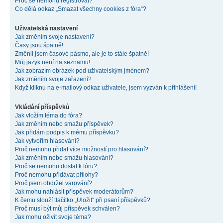
Proč se nemohu registrovat?
Co dělá odkaz „Smazat všechny cookies z fóra“?
Uživatelská nastavení
Jak změním svoje nastavení?
Časy jsou špatně!
Změnil jsem časové pásmo, ale je to stále špatně!
Můj jazyk není na seznamu!
Jak zobrazím obrázek pod uživatelským jménem?
Jak změním svoje zařazení?
Když kliknu na e-mailový odkaz uživatele, jsem vyzván k přihlášení!
Vkládání příspěvků
Jak vložím téma do fóra?
Jak změním nebo smažu příspěvek?
Jak přidám podpis k mému příspěvku?
Jak vytvořím hlasování?
Proč nemohu přidat více možností pro hlasování?
Jak změním nebo smažu hlasování?
Proč se nemohu dostat k fóru?
Proč nemohu přidávat přílohy?
Proč jsem obdržel varování?
Jak mohu nahlásit příspěvek moderátorům?
K čemu slouží tlačítko „Uložit“ při psaní příspěvků?
Proč musí být můj příspěvek schválen?
Jak mohu oživit svoje téma?