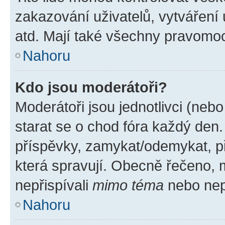
zakazování uživatelů, vytváření
atd. Mají také všechny pravomo
Nahoru
Kdo jsou moderátoři?
Moderátoři jsou jednotlivci (nebo 
starat se o chod fóra každý den
příspěvky, zamykat/odemykat, p
která spravují. Obecně řečeno, m
nepřispívali
mimo téma
nebo nepř
Nahoru