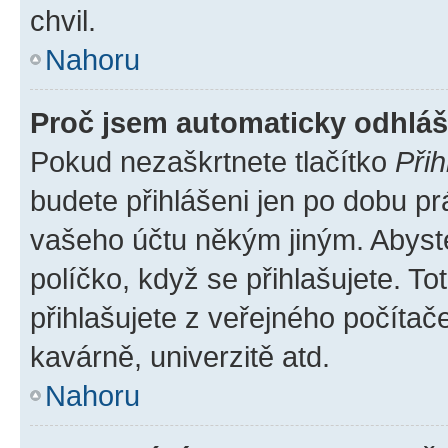
chvil.
Nahoru
Proč jsem automaticky odhlá
Pokud nezaškrtnete tlačítko
Přih
budete přihlášeni jen po dobu pr
vašeho účtu někým jiným. Abyste 
políčko, když se přihlašujete. 
přihlašujete z veřejného počítač
kavárně, univerzitě atd.
Nahoru