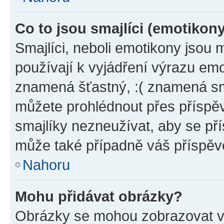
Co to jsou smajlíci (emotikon
Smajlíci, neboli emotikony jsou 
používají k vyjádření výrazu emo
znamená šťastný, :( znamená sm
můžete prohlédnout přes příspěv
smajlíky nezneužívat, aby se př
může také případně váš příspěv
Nahoru
Mohu přidávat obrázky?
Obrázky se mohou zobrazovat ve