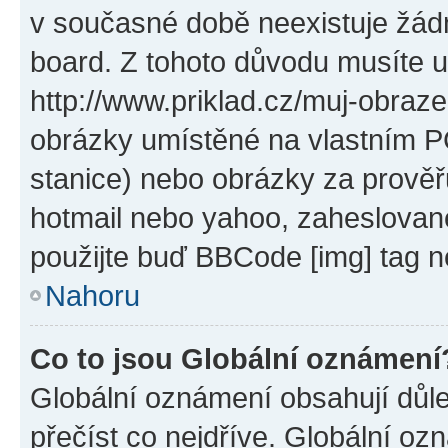
v současné době neexistuje žád
board. Z tohoto důvodu musíte u
http://www.priklad.cz/muj-obraz
obrázky umístěné na vlastním PC
stanice) nebo obrázky za prověř
hotmail nebo yahoo, zaheslovan
použijte buď BBCode [img] tag n
Nahoru
Co to jsou Globální oznámení
Globální oznámení obsahují důlež
přečíst co nejdříve. Globální o