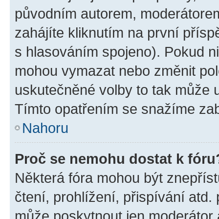
původním autorem, moderátorem
zahájíte kliknutím na první přísp
s hlasováním spojeno). Pokud ni
mohou vymazat nebo změnit polož
uskutečněné volby to tak může uč
Tímto opatřením se snažíme zabr
Nahoru
Proč se nemohu dostat k fóru
Některá fóra mohou být znepříst
čtení, prohlížení, přispívání atd.
může poskytnout jen moderátor a 