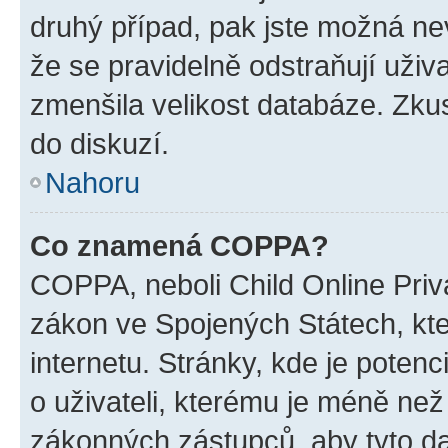
druhý případ, pak jste možná nev
že se pravidelně odstraňují uživa
zmenšila velikost databáze. Zkus
do diskuzí.
Nahoru
Co znamená COPPA?
COPPA, neboli Child Online Priva
zákon ve Spojených Státech, kte
internetu. Stránky, kde je poten
o uživateli, kterému je méně než
zákonných zástupců, aby tyto dat