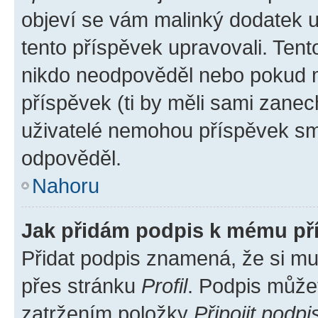
objeví se vám malinký dodatek u 
tento příspěvek upravovali. Ten
nikdo neodpověděl nebo pokud mo
příspěvek (ti by měli sami zanec
uživatelé nemohou příspěvek sma
odpověděl.
Nahoru
Jak přidám podpis k mému př
Přidat podpis znamená, že si mus
přes stránku
Profil
. Podpis může
zatržením položky
Připojit podpi