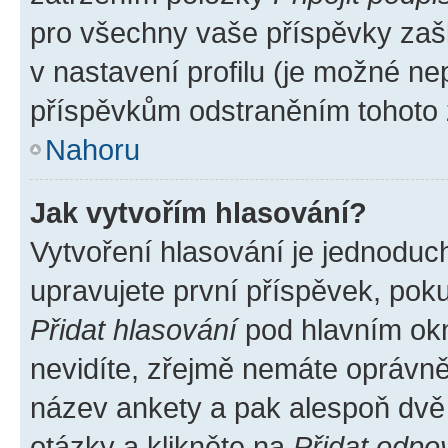
pro všechny vaše příspěvky zašk
v nastavení profilu (je možné n
příspěvkům odstraněním tohoto z
Nahoru
Jak vytvořím hlasování?
Vytvoření hlasování je jednoduc
upravujete první příspěvek, poku
Přidat hlasování
pod hlavním okn
nevidíte, zřejmě nemáte oprávněn
název ankety a pak alespoň dvě
otázky a klikněte na
Přidat odpo