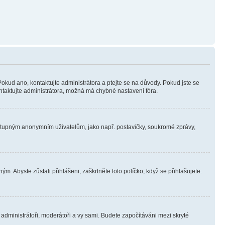
Pokud ano, kontaktujte administrátora a ptejte se na důvody. Pokud jste se
kontaktujte administrátora, možná má chybné nastavení fóra.
dostupným anonymním uživatelům, jako např. postavičky, soukromé zprávy,
m. Abyste zůstali přihlášeni, zaškrtněte toto políčko, když se přihlašujete.
e administrátoři, moderátoři a vy sami. Budete započítáváni mezi skryté