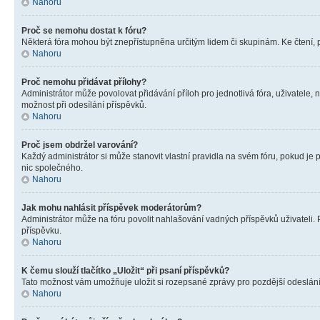
Nahoru
Proč se nemohu dostat k fóru?
Některá fóra mohou být znepřístupněna určitým lidem či skupinám. Ke čtení, pro
Nahoru
Proč nemohu přidávat přílohy?
Administrátor může povolovat přidávání příloh pro jednotlivá fóra, uživatele
možnost při odesílání příspěvků.
Nahoru
Proč jsem obdržel varování?
Každý administrátor si může stanovit vlastní pravidla na svém fóru, pokud j
nic společného.
Nahoru
Jak mohu nahlásit příspěvek moderátorům?
Administrátor může na fóru povolit nahlašování vadných příspěvků uživateli.
příspěvku.
Nahoru
K čemu slouží tlačítko „Uložit“ při psaní příspěvků?
Tato možnost vám umožňuje uložit si rozepsané zprávy pro pozdější odeslání. 
Nahoru