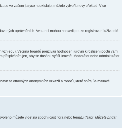
lizace ve vašem jazyce neexistuje, můžete vytvořit nový překlad. Více
stavených oprávněních. Avatar si mohou nastavit pouze registrovaní uživatelé.
 vzhledu). Většina boardů používají hodnocení úrovní k rozlišení počtu vámi
ým přispíváním jen, abyste dosáhli vyšší úrovně. Moderátor nebo administrátor
zbavit se otravných anonymních vzkazů a robotů, které sbírají e-mailové
povoleno můžete vidět na spodní části fóra nebo tématu (Např.
Můžete přidat