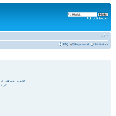
Pokročilé hledání
FAQ
Registrovat
Přihlásit se
 do některé zařadit?
piny?