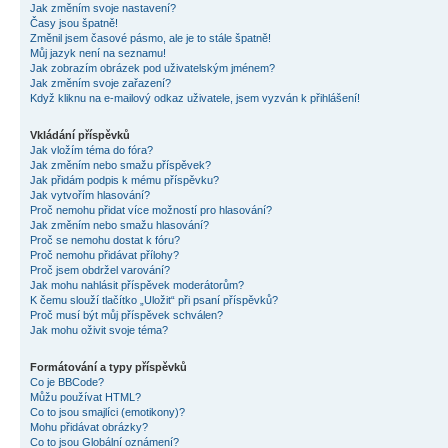
Jak změním svoje nastavení?
Časy jsou špatně!
Změnil jsem časové pásmo, ale je to stále špatně!
Můj jazyk není na seznamu!
Jak zobrazím obrázek pod uživatelským jménem?
Jak změním svoje zařazení?
Když kliknu na e-mailový odkaz uživatele, jsem vyzván k přihlášení!
Vkládání příspěvků
Jak vložím téma do fóra?
Jak změním nebo smažu příspěvek?
Jak přidám podpis k mému příspěvku?
Jak vytvořím hlasování?
Proč nemohu přidat více možností pro hlasování?
Jak změním nebo smažu hlasování?
Proč se nemohu dostat k fóru?
Proč nemohu přidávat přílohy?
Proč jsem obdržel varování?
Jak mohu nahlásit příspěvek moderátorům?
K čemu slouží tlačítko „Uložit“ při psaní příspěvků?
Proč musí být můj příspěvek schválen?
Jak mohu oživit svoje téma?
Formátování a typy příspěvků
Co je BBCode?
Můžu používat HTML?
Co to jsou smajlíci (emotikony)?
Mohu přidávat obrázky?
Co to jsou Globální oznámení?