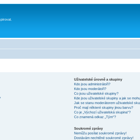
spirovat.
Uživatelské úrovně a skupiny
Kdo jsou administrátoři?
Kdo jsou moderátoři?
Co jsou uživatelské skupiny?
?
Kde jsou uživatelské skupiny a jak se mohu
Jak se stanu moderátorem uživatelské sku
Proč mají některé skupiny jinou barvu?
Co je „Výchozí uživatelská skupina“?
Co znamená odkaz „Tým“?
Soukromé zprávy
Nemůžu posílat soukromé zprávy!
Dostávám nechtěné soukromé zprávy!