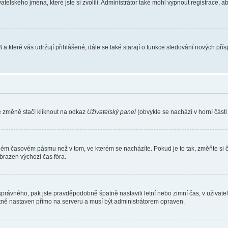
atelského jména, které jste si zvolili. Administrátor také mohl vypnout registrace, 
 a které vás udržují přihlášené, dále se také starají o funkce sledování nových př
e změně stačí kliknout na odkaz
Uživatelský panel
(obvykle se nachází v horní část
iném časovém pásmu než v tom, ve kterém se nacházíte. Pokud je to tak, změňte si 
brazen výchozí čas fóra.
toho správného, pak jste pravděpodobně špatně nastavili letní nebo zimní čas, v už
ě nastaven přímo na serveru a musí být administrátorem opraven.