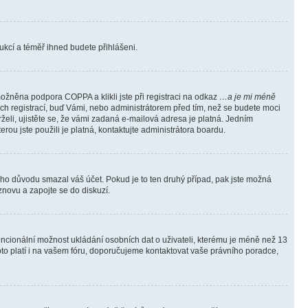
trukcí a téměř ihned budete přihlášeni.
ožněna podpora COPPA a klikli jste při registraci na odkaz
…a je mi méně
ých registrací, buď Vámi, nebo administrátorem před tím, než se budete moci
rželi, ujistěte se, že vámi zadaná e-mailová adresa je platná. Jedním
terou jste použili je platná, kontaktujte administrátora boardu.
kého důvodu smazal váš účet. Pokud je to ten druhý případ, pak jste možná
 znovu a zapojte se do diskuzí.
tencionální možnost ukládání osobních dat o uživateli, kterému je méně než 13
i toto platí i na vašem fóru, doporučujeme kontaktovat vaše právního poradce,