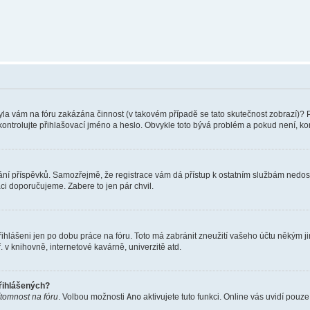
 Byla vám na fóru zakázána činnost (v takovém případě se tato skutečnost zobrazí)? 
vu zkontrolujte přihlašovací jméno a heslo. Obvykle toto bývá problém a pokud není, 
vkládání příspěvků. Samozřejmě, že registrace vám dá přístup k ostatním službám ne
aci doporučujeme. Zabere to jen pár chvil.
řihlášeni jen po dobu práce na fóru. Toto má zabránit zneužití vašeho účtu někým jiný
v knihovně, internetové kavárně, univerzitě atd.
přihlášených?
ítomnost na fóru
. Volbou možnosti
Ano
aktivujete tuto funkci. Online vás uvidí pouz