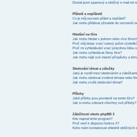
Dostal jsem spamový a obtížný e-mail od n
Přátelé a nepřátelé
Co je můj seznam přátel a nepřátel?
Jak mohu přidávat uživatele do seznamů ne
Hledání na fóru
Jak mohu hledat v jednom nebo více fórec
Proč můj dotaz vrací nulový počet výsledk
Proč mi vyhledávání vrací prázdnou bílou s
Jak mohu vyhledávat členy fóra?
Jak mohu najít své vlastní příspěvky a tém
Sledování témat a záložky
Jaký je rozdíl mezi sledováním a záložkam
Jak mohu sledovat zvolená témata nebo fó
Jak mohu zrušit sledování témat?
Přílohy
Jaké přílohy jsou povolené na tomto fóru?
Jak si mohu zobrazit všechny své přílohy?
Záležitosti okolo phpBB 3
Kdo napsal tento program?
Proč není k dispozici funkce X?
Koho mám kontaktovat ohledně obtížných e-