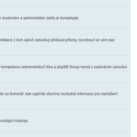
 moderátor a administrátor, takže je kontaktujte.
ěkteré z nich úplně zabraňují přidávat přílohy, nezobrazí se vám tato
ně v kompetenci administrátorů fóra a phpBB Group nemá s vydáváním varování
ede na formulář, kde vyplníte všechny nezbytné informace pro nahlášení
vídající nástroje.