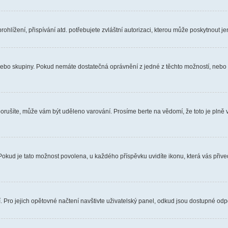
hlížení, přispívání atd. potřebujete zvláštní autorizaci, kterou může poskytnout jen
, nebo skupiny. Pokud nemáte dostatečná oprávnění z jedné z těchto možností, nebo n
e porušíte, může vám být uděleno varování. Prosíme berte na vědomí, že toto je pl
 Pokud je tato možnost povolena, u každého příspěvku uvidíte ikonu, která vás přiv
Pro jejich opětovné načtení navštivte uživatelský panel, odkud jsou dostupné odpo