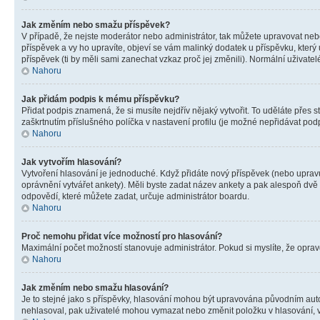
Jak změním nebo smažu příspěvek?
V případě, že nejste moderátor nebo administrátor, tak můžete upravovat neb
příspěvek a vy ho upravíte, objeví se vám malinký dodatek u příspěvku, který
příspěvek (ti by měli sami zanechat vzkaz proč jej změnili). Normální uživa
Nahoru
Jak přidám podpis k mému příspěvku?
Přidat podpis znamená, že si musíte nejdřív nějaký vytvořit. To uděláte přes 
zaškrtnutím příslušného políčka v nastavení profilu (je možné nepřidávat po
Nahoru
Jak vytvořím hlasování?
Vytvoření hlasování je jednoduché. Když přidáte nový příspěvek (nebo upravuj
oprávnění vytvářet ankety). Měli byste zadat název ankety a pak alespoň dv
odpovědí, které můžete zadat, určuje administrátor boardu.
Nahoru
Proč nemohu přidat více možností pro hlasování?
Maximální počet možností stanovuje administrátor. Pokud si myslíte, že opravd
Nahoru
Jak změním nebo smažu hlasování?
Je to stejné jako s příspěvky, hlasování mohou být upravována původním aut
nehlasoval, pak uživatelé mohou vymazat nebo změnit položku v hlasování, v 