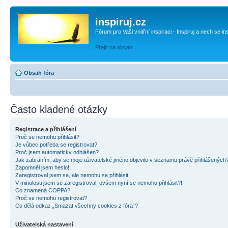
inspiruj.cz
Fórum pro Vaši vnitřní inspiraci - Inspiruj a nech se in
Přejít na obsah
Obsah fóra
Často kladené otázky
Registrace a přihlášení
Proč se nemohu přihlásit?
Je vůbec potřeba se registrovat?
Proč jsem automaticky odhlášen?
Jak zabráním, aby se moje uživatelské jméno objevilo v seznamu právě přihlášených
Zapomněl jsem heslo!
Zaregistroval jsem se, ale nemohu se přihlásit!
V minulosti jsem se zaregistroval, ovšem nyní se nemohu přihlásit?!
Co znamená COPPA?
Proč se nemohu registrovat?
Co dělá odkaz „Smazat všechny cookies z fóra“?
Uživatelská nastavení