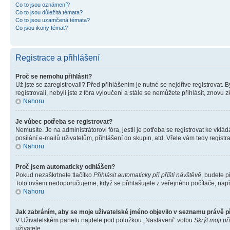
Co to jsou oznámení?
Co to jsou důležitá témata?
Co to jsou uzamčená témata?
Co jsou ikony témat?
Registrace a přihlášení
Proč se nemohu přihlásit?
Už jste se zaregistrovali? Před přihlášením je nutné se nejdříve registrovat.
registrovali, nebyli jste z fóra vyloučeni a stále se nemůžete přihlásit, zno
Nahoru
Je vůbec potřeba se registrovat?
Nemusíte. Je na administrátorovi fóra, jestli je potřeba se registrovat ke 
posílání e-mailů uživatelům, přihlášení do skupin, atd. Vřele vám tedy registr
Nahoru
Proč jsem automaticky odhlášen?
Pokud nezaškrtnete tlačítko
Přihlásit automaticky při příští návštěvě
, budete p
Toto ovšem nedoporučujeme, když se přihlašujete z veřejného počítače, např. 
Nahoru
Jak zabráním, aby se moje uživatelské jméno objevilo v seznamu právě 
V Uživatelském panelu najdete pod položkou „Nastavení“ volbu
Skrýt moji př
uživatele.