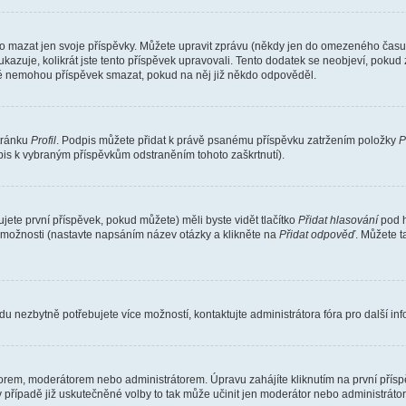
o mazat jen svoje příspěvky. Můžete upravit zprávu (někdy jen do omezeného času p
 ukazuje, kolikrát jste tento příspěvek upravovali. Tento dodatek se neobjeví, pok
telé nemohou příspěvek smazat, pokud na něj již někdo odpověděl.
stránku
Profil
. Podpis můžete přidat k právě psanému příspěvku zatržením položky
P
dpis k vybraným příspěvkům odstraněním tohoto zaškrtnutí).
ete první příspěvek, pokud můžete) měli byste vidět tlačítko
Přidat hlasování
pod h
ě možnosti (nastavte napsáním název otázky a klikněte na
Přidat odpověď
. Můžete 
u nezbytně potřebujete více možností, kontaktujte administrátora fóra pro další in
orem, moderátorem nebo administrátorem. Úpravu zahájíte kliknutím na první příspě
případě již uskutečněné volby to tak může učinit jen moderátor nebo administrátor