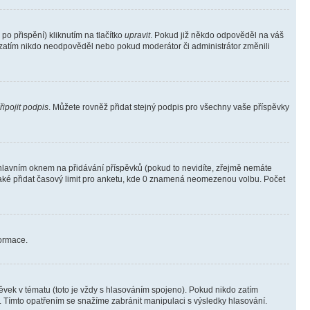
o přispění) kliknutím na tlačítko
upravit
. Pokud již někdo odpověděl na váš
ud zatím nikdo neodpověděl nebo pokud moderátor či administrátor změnili
řipojit podpis
. Můžete rovněž přidat stejný podpis pro všechny vaše příspěvky
lavním oknem na přidávání příspěvků (pokud to nevidíte, zřejmě nemáte
také přidat časový limit pro anketu, kde 0 znamená neomezenou volbu. Počet
formace.
vek v tématu (toto je vždy s hlasováním spojeno). Pokud nikdo zatím
. Tímto opatřením se snažíme zabránit manipulaci s výsledky hlasování.