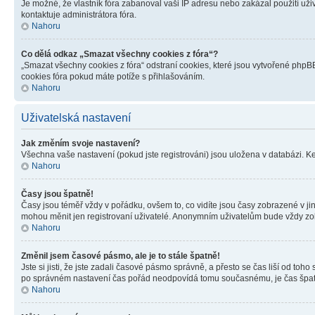
Je možné, že vlastník fóra zabanoval vaši IP adresu nebo zakázal použití uživ
kontaktuje administrátora fóra.
Nahoru
Co dělá odkaz „Smazat všechny cookies z fóra“?
„Smazat všechny cookies z fóra“ odstraní cookies, které jsou vytvořené phpBB
cookies fóra pokud máte potíže s přihlašováním.
Nahoru
Uživatelská nastavení
Jak změním svoje nastavení?
Všechna vaše nastavení (pokud jste registrováni) jsou uložena v databázi. K
Nahoru
Časy jsou špatně!
Časy jsou téměř vždy v pořádku, ovšem to, co vidíte jsou časy zobrazené v j
mohou měnit jen registrovaní uživatelé. Anonymním uživatelům bude vždy zo
Nahoru
Změnil jsem časové pásmo, ale je to stále špatně!
Jste si jisti, že jste zadali časové pásmo správně, a přesto se čas liší od 
po správném nastavení čas pořád neodpovídá tomu současnému, je čas špatn
Nahoru