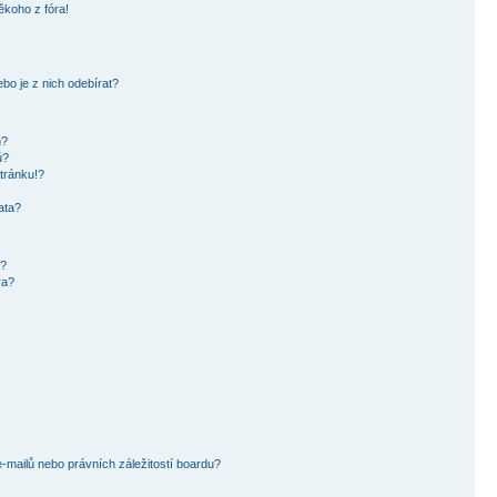
ěkoho z fóra!
bo je z nich odebírat?
h?
ů?
tránku!?
ata?
i?
ra?
mailů nebo právních záležitostí boardu?