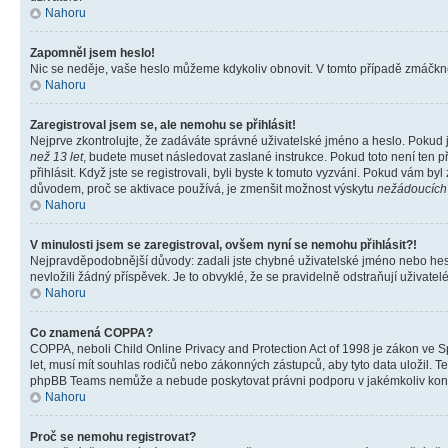
Nahoru
Zapomněl jsem heslo!
Nic se neděje, vaše heslo můžeme kdykoliv obnovit. V tomto případě zmáčknět
Nahoru
Zaregistroval jsem se, ale nemohu se přihlásit!
Nejprve zkontrolujte, že zadáváte správné uživatelské jméno a heslo. Pokud 
než 13 let
, budete muset následovat zaslané instrukce. Pokud toto není ten p
přihlásit. Když jste se registrovali, byli byste k tomuto vyzváni. Pokud vám b
důvodem, proč se aktivace používá, je zmenšit možnost výskytu
nežádoucích
Nahoru
V minulosti jsem se zaregistroval, ovšem nyní se nemohu přihlásit?!
Nejpravděpodobnější důvody: zadali jste chybné uživatelské jméno nebo heslo 
nevložili žádný příspěvek. Je to obvyklé, že se pravidelně odstraňují uživatelé
Nahoru
Co znamená COPPA?
COPPA, neboli Child Online Privacy and Protection Act of 1998 je zákon ve Sp
let, musí mít souhlas rodičů nebo zákonných zástupců, aby tyto data uložil. Te
phpBB Teams nemůže a nebude poskytovat právni podporu v jakémkoliv kont
Nahoru
Proč se nemohu registrovat?