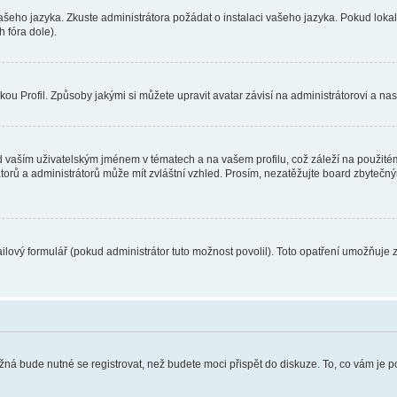
vašeho jazyka. Zkuste administrátora požádat o instalaci vašeho jazyka. Pokud loka
 fóra dole).
u Profil. Způsoby jakými si můžete upravit avatar závisí na administrátorovi a na
 vaším uživatelským jménem v tématech a na vašem profilu, což záleží na použitém
rátorů a administrátorů může mít zvláštní vzhled. Prosím, nezatěžujte board zbytečn
lový formulář (pokud administrátor tuto možnost povolil). Toto opatření umožňuje 
žná bude nutné se registrovat, než budete moci přispět do diskuze. To, co vám je 