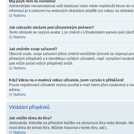
Můj jazyk není na seznamu!
Administrátor nenainstaloval vaši lokalizaci nebo nikdo nepřeložil fórum do 
informací je k nalezení na webových stránkách phpBB (viz odkaz na stránkách
Nahoru
Jak zobrazím obrázek pod uživatelským jménem?
Tento obrázek se nazývá avatar. Lze změnit v Uživatelském panelu pod záložko
Nahoru
Jak změním svoje zařazení?
Obecně vzato, svoje zařazení přímo změnit nemůžete (úrovně se objevují pod
přidaných příspěvků a k identifikaci určitých uživatelů, např. označení mode
pak může počet vašich příspěvků snížit.
Nahoru
Když kliknu na e-mailový odkaz uživatele, jsem vyzván k přihlášení!
Pouze registrovaní uživatelé mohou posílat e-mail lidem přes nastavený e-mai
adresy.
Nahoru
Vkládání příspěvků
Jak vložím téma do fóra?
Jednoduše. Klikněte na příslušné tlačítko na obrazovce fóra nebo tématu. Mo
nová téma do tohoto fóra, Můžete hlasovat v tomto fóru, atd.
).
Nahoru