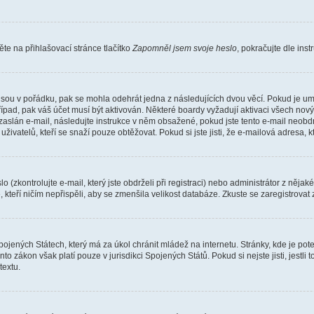
e na přihlašovací stránce tlačítko
Zapomněl jsem svoje heslo
, pokračujte dle ins
jsou v pořádku, pak se mohla odehrát jedna z následujících dvou věcí. Pokud je um
řípad, pak váš účet musí být aktivován. Některé boardy vyžadují aktivaci všech nov
yl zaslán e-mail, následujte instrukce v něm obsažené, pokud jste tento e-mail neobd
uživatelů, kteří se snaží pouze obtěžovat. Pokud si jste jisti, že e-mailová adresa, k
(zkontrolujte e-mail, který jste obdrželi při registraci) nebo administrátor z něja
, kteří ničím nepřispěli, aby se zmenšila velikost databáze. Zkuste se zaregistrovat
ojených Státech, který má za úkol chránit mládež na internetu. Stránky, kde je po
nto zákon však platí pouze v jurisdikci Spojených Států. Pokud si nejste jisti, jestl
extu.