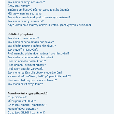
Jak změním svoje nastavení?
Časy jsou špatně!
Změnil jsem časové pásmo, ale je to stále špatně!
Můj jazyk není na seznamu!
Jak zobrazím obrázek pod uživatelským jménem?
Jak změním svoje zařazení?
Když kliknu na e-mailový odkaz uživatele, jsem vyzván k přihlášení!
Vkládání příspěvků
Jak vložím téma do fóra?
Jak změním nebo smažu příspěvek?
Jak přidám podpis k mému příspěvku?
Jak vytvořím hlasování?
Proč nemohu přidat více možností pro hlasování?
Jak změním nebo smažu hlasování?
Proč se nemohu dostat k fóru?
Proč nemohu přidávat přílohy?
Proč jsem obdržel varování?
Jak mohu nahlásit příspěvek moderátorům?
K čemu slouží tlačítko „Uložit“ při psaní příspěvků?
Proč musí být můj příspěvek schválen?
Jak mohu oživit svoje téma?
Formátování a typy příspěvků
Co je BBCode?
Můžu používat HTML?
Co to jsou smajlíci (emotikony)?
Mohu přidávat obrázky?
Co to jsou Globální oznámení?