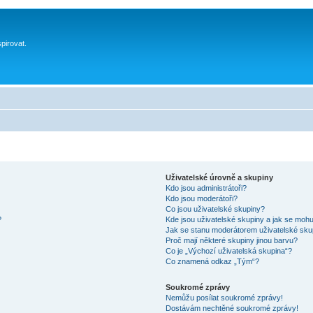
spirovat.
Uživatelské úrovně a skupiny
Kdo jsou administrátoři?
Kdo jsou moderátoři?
Co jsou uživatelské skupiny?
?
Kde jsou uživatelské skupiny a jak se mohu
Jak se stanu moderátorem uživatelské sku
Proč mají některé skupiny jinou barvu?
Co je „Výchozí uživatelská skupina“?
Co znamená odkaz „Tým“?
Soukromé zprávy
Nemůžu posílat soukromé zprávy!
Dostávám nechtěné soukromé zprávy!