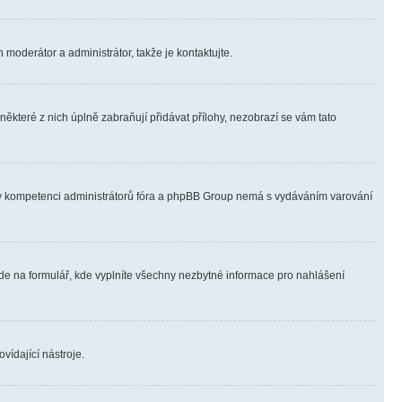
 moderátor a administrátor, takže je kontaktujte.
ěkteré z nich úplně zabraňují přidávat přílohy, nezobrazí se vám tato
ně v kompetenci administrátorů fóra a phpBB Group nemá s vydáváním varování
ede na formulář, kde vyplníte všechny nezbytné informace pro nahlášení
vídající nástroje.