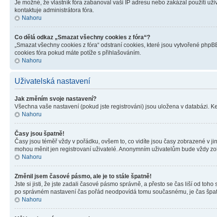
Je možné, že vlastník fóra zabanoval vaši IP adresu nebo zakázal použití uživ
kontaktuje administrátora fóra.
Nahoru
Co dělá odkaz „Smazat všechny cookies z fóra“?
„Smazat všechny cookies z fóra“ odstraní cookies, které jsou vytvořené phpBB
cookies fóra pokud máte potíže s přihlašováním.
Nahoru
Uživatelská nastavení
Jak změním svoje nastavení?
Všechna vaše nastavení (pokud jste registrováni) jsou uložena v databázi. K
Nahoru
Časy jsou špatně!
Časy jsou téměř vždy v pořádku, ovšem to, co vidíte jsou časy zobrazené v j
mohou měnit jen registrovaní uživatelé. Anonymním uživatelům bude vždy zo
Nahoru
Změnil jsem časové pásmo, ale je to stále špatně!
Jste si jisti, že jste zadali časové pásmo správně, a přesto se čas liší od 
po správném nastavení čas pořád neodpovídá tomu současnému, je čas špatn
Nahoru