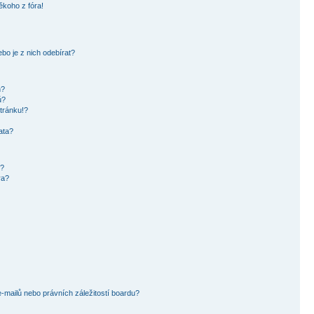
ěkoho z fóra!
bo je z nich odebírat?
h?
ů?
tránku!?
ata?
i?
ra?
mailů nebo právních záležitostí boardu?