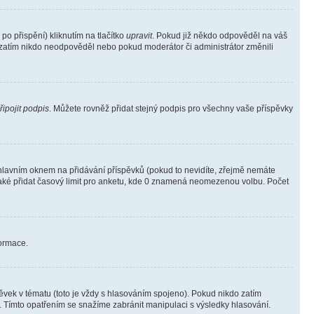
o přispění) kliknutím na tlačítko
upravit
. Pokud již někdo odpověděl na váš
ud zatím nikdo neodpověděl nebo pokud moderátor či administrátor změnili
řipojit podpis
. Můžete rovněž přidat stejný podpis pro všechny vaše příspěvky
lavním oknem na přidávání příspěvků (pokud to nevidíte, zřejmě nemáte
také přidat časový limit pro anketu, kde 0 znamená neomezenou volbu. Počet
formace.
vek v tématu (toto je vždy s hlasováním spojeno). Pokud nikdo zatím
. Tímto opatřením se snažíme zabránit manipulaci s výsledky hlasování.