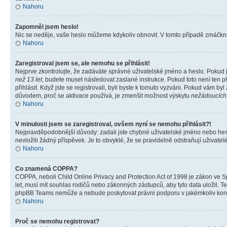
Nahoru
Zapomněl jsem heslo!
Nic se neděje, vaše heslo můžeme kdykoliv obnovit. V tomto případě zmáčknět
Nahoru
Zaregistroval jsem se, ale nemohu se přihlásit!
Nejprve zkontrolujte, že zadáváte správné uživatelské jméno a heslo. Pokud 
než 13 let
, budete muset následovat zaslané instrukce. Pokud toto není ten p
přihlásit. Když jste se registrovali, byli byste k tomuto vyzváni. Pokud vám b
důvodem, proč se aktivace používá, je zmenšit možnost výskytu
nežádoucích
Nahoru
V minulosti jsem se zaregistroval, ovšem nyní se nemohu přihlásit?!
Nejpravděpodobnější důvody: zadali jste chybné uživatelské jméno nebo heslo 
nevložili žádný příspěvek. Je to obvyklé, že se pravidelně odstraňují uživatelé
Nahoru
Co znamená COPPA?
COPPA, neboli Child Online Privacy and Protection Act of 1998 je zákon ve Sp
let, musí mít souhlas rodičů nebo zákonných zástupců, aby tyto data uložil. Te
phpBB Teams nemůže a nebude poskytovat právni podporu v jakémkoliv kont
Nahoru
Proč se nemohu registrovat?