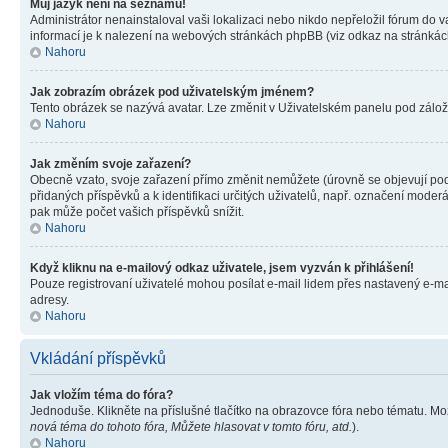
Můj jazyk není na seznamu!
Administrátor nenainstaloval vaši lokalizaci nebo nikdo nepřeložil fórum do 
informací je k nalezení na webových stránkách phpBB (viz odkaz na stránkách
Nahoru
Jak zobrazím obrázek pod uživatelským jménem?
Tento obrázek se nazývá avatar. Lze změnit v Uživatelském panelu pod záložko
Nahoru
Jak změním svoje zařazení?
Obecně vzato, svoje zařazení přímo změnit nemůžete (úrovně se objevují pod
přidaných příspěvků a k identifikaci určitých uživatelů, např. označení mode
pak může počet vašich příspěvků snížit.
Nahoru
Když kliknu na e-mailový odkaz uživatele, jsem vyzván k přihlášení!
Pouze registrovaní uživatelé mohou posílat e-mail lidem přes nastavený e-mai
adresy.
Nahoru
Vkládání příspěvků
Jak vložím téma do fóra?
Jednoduše. Klikněte na příslušné tlačítko na obrazovce fóra nebo tématu. Mo
nová téma do tohoto fóra, Můžete hlasovat v tomto fóru, atd.
).
Nahoru