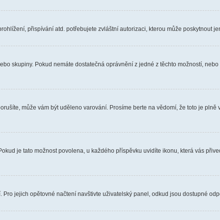
hlížení, přispívání atd. potřebujete zvláštní autorizaci, kterou může poskytnout jen
, nebo skupiny. Pokud nemáte dostatečná oprávnění z jedné z těchto možností, nebo n
e porušíte, může vám být uděleno varování. Prosíme berte na vědomí, že toto je pl
 Pokud je tato možnost povolena, u každého příspěvku uvidíte ikonu, která vás přiv
Pro jejich opětovné načtení navštivte uživatelský panel, odkud jsou dostupné odpo