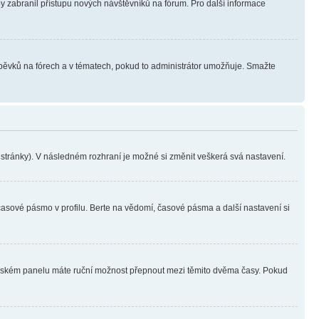
aby zabranil přístupu nových návštěvníků na fórum. Pro další informace
íspěvků na fórech a v tématech, pokud to administrátor umožňuje. Smažte
i stránky). V následném rozhraní je možné si změnit veškerá svá nastavení.
časové pásmo v profilu. Berte na vědomí, časové pásma a další nastavení si
ivatelském panelu máte ruční možnost přepnout mezi těmito dvěma časy. Pokud