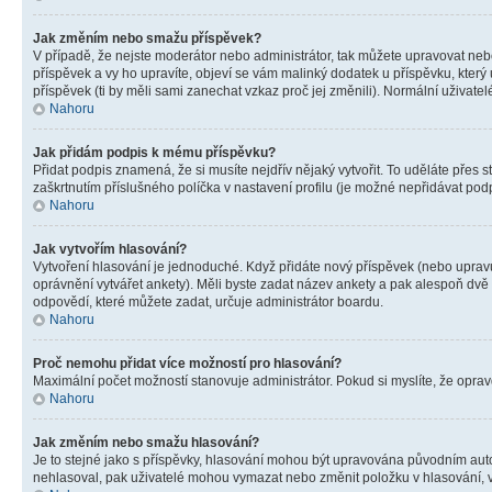
Jak změním nebo smažu příspěvek?
V případě, že nejste moderátor nebo administrátor, tak můžete upravovat neb
příspěvek a vy ho upravíte, objeví se vám malinký dodatek u příspěvku, který
příspěvek (ti by měli sami zanechat vzkaz proč jej změnili). Normální uživa
Nahoru
Jak přidám podpis k mému příspěvku?
Přidat podpis znamená, že si musíte nejdřív nějaký vytvořit. To uděláte přes 
zaškrtnutím příslušného políčka v nastavení profilu (je možné nepřidávat po
Nahoru
Jak vytvořím hlasování?
Vytvoření hlasování je jednoduché. Když přidáte nový příspěvek (nebo upravuj
oprávnění vytvářet ankety). Měli byste zadat název ankety a pak alespoň dv
odpovědí, které můžete zadat, určuje administrátor boardu.
Nahoru
Proč nemohu přidat více možností pro hlasování?
Maximální počet možností stanovuje administrátor. Pokud si myslíte, že opravd
Nahoru
Jak změním nebo smažu hlasování?
Je to stejné jako s příspěvky, hlasování mohou být upravována původním aut
nehlasoval, pak uživatelé mohou vymazat nebo změnit položku v hlasování, v 