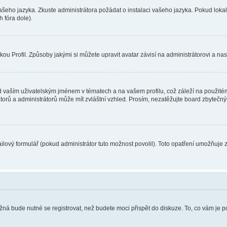
vašeho jazyka. Zkuste administrátora požádat o instalaci vašeho jazyka. Pokud loka
 fóra dole).
u Profil. Způsoby jakými si můžete upravit avatar závisí na administrátorovi a na
 vaším uživatelským jménem v tématech a na vašem profilu, což záleží na použitém
rátorů a administrátorů může mít zvláštní vzhled. Prosím, nezatěžujte board zbytečn
lový formulář (pokud administrátor tuto možnost povolil). Toto opatření umožňuje 
žná bude nutné se registrovat, než budete moci přispět do diskuze. To, co vám je 