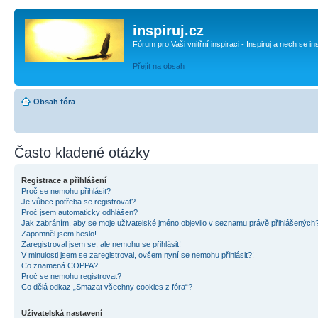
inspiruj.cz
Fórum pro Vaši vnitřní inspiraci - Inspiruj a nech se in
Přejít na obsah
Obsah fóra
Často kladené otázky
Registrace a přihlášení
Proč se nemohu přihlásit?
Je vůbec potřeba se registrovat?
Proč jsem automaticky odhlášen?
Jak zabráním, aby se moje uživatelské jméno objevilo v seznamu právě přihlášených
Zapomněl jsem heslo!
Zaregistroval jsem se, ale nemohu se přihlásit!
V minulosti jsem se zaregistroval, ovšem nyní se nemohu přihlásit?!
Co znamená COPPA?
Proč se nemohu registrovat?
Co dělá odkaz „Smazat všechny cookies z fóra“?
Uživatelská nastavení