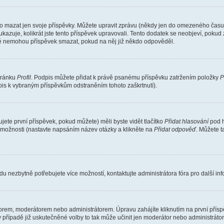
o mazat jen svoje příspěvky. Můžete upravit zprávu (někdy jen do omezeného času p
 ukazuje, kolikrát jste tento příspěvek upravovali. Tento dodatek se neobjeví, pok
telé nemohou příspěvek smazat, pokud na něj již někdo odpověděl.
stránku
Profil
. Podpis můžete přidat k právě psanému příspěvku zatržením položky
P
dpis k vybraným příspěvkům odstraněním tohoto zaškrtnutí).
ete první příspěvek, pokud můžete) měli byste vidět tlačítko
Přidat hlasování
pod h
ě možnosti (nastavte napsáním název otázky a klikněte na
Přidat odpověď
. Můžete 
u nezbytně potřebujete více možností, kontaktujte administrátora fóra pro další in
orem, moderátorem nebo administrátorem. Úpravu zahájíte kliknutím na první příspě
případě již uskutečněné volby to tak může učinit jen moderátor nebo administrátor