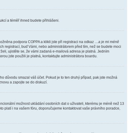
trukcí a téměř ihned budete přihlášeni.
ožněna podpora COPPA a klikli jste při registraci na odkaz
…a je mi méně
ých registrací, buď Vámi, nebo administrátorem před tím, než se budete moci
rželi, ujistěte se, že vámi zadaná e-mailová adresa je platná. Jedním
terou jste použili je platná, kontaktujte administrátora boardu.
kého důvodu smazal váš účet. Pokud je to ten druhý případ, pak jste možná
 znovu a zapojte se do diskuzí.
tencionální možnost ukládání osobních dat o uživateli, kterému je méně než 13
i toto platí i na vašem fóru, doporučujeme kontaktovat vaše právního poradce,