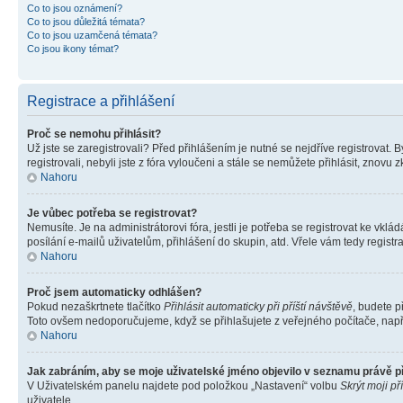
Co to jsou oznámení?
Co to jsou důležitá témata?
Co to jsou uzamčená témata?
Co jsou ikony témat?
Registrace a přihlášení
Proč se nemohu přihlásit?
Už jste se zaregistrovali? Před přihlášením je nutné se nejdříve registrovat.
registrovali, nebyli jste z fóra vyloučeni a stále se nemůžete přihlásit, zno
Nahoru
Je vůbec potřeba se registrovat?
Nemusíte. Je na administrátorovi fóra, jestli je potřeba se registrovat ke 
posílání e-mailů uživatelům, přihlášení do skupin, atd. Vřele vám tedy registr
Nahoru
Proč jsem automaticky odhlášen?
Pokud nezaškrtnete tlačítko
Přihlásit automaticky při příští návštěvě
, budete p
Toto ovšem nedoporučujeme, když se přihlašujete z veřejného počítače, např. 
Nahoru
Jak zabráním, aby se moje uživatelské jméno objevilo v seznamu právě 
V Uživatelském panelu najdete pod položkou „Nastavení“ volbu
Skrýt moji př
uživatele.