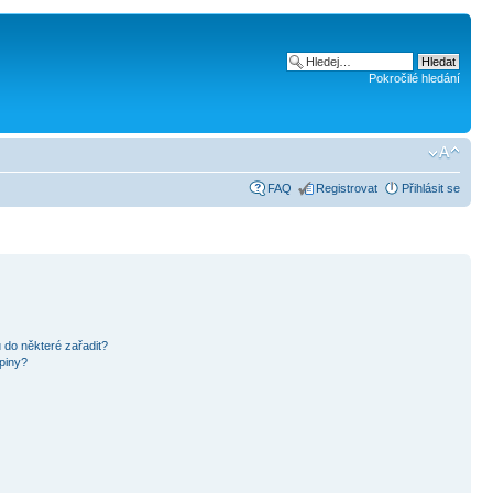
Pokročilé hledání
FAQ
Registrovat
Přihlásit se
 do některé zařadit?
piny?