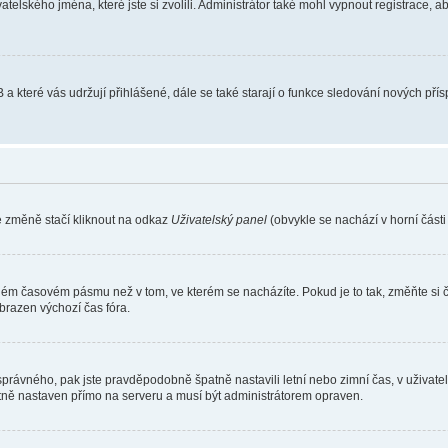
atelského jména, které jste si zvolili. Administrátor také mohl vypnout registrace, 
 a které vás udržují přihlášené, dále se také starají o funkce sledování nových př
e změně stačí kliknout na odkaz
Uživatelský panel
(obvykle se nachází v horní část
iném časovém pásmu než v tom, ve kterém se nacházíte. Pokud je to tak, změňte si 
brazen výchozí čas fóra.
toho správného, pak jste pravděpodobně špatně nastavili letní nebo zimní čas, v už
ě nastaven přímo na serveru a musí být administrátorem opraven.