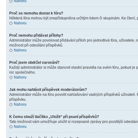
Nahoru
Proč se nemohu dostat k fóru?
Některá fóra mohou být znepřístupněna určitým lidem či skupinám. Ke čtení, pro
Nahoru
Proč nemohu přidávat přílohy?
Administrátor může povolovat přidávání příloh pro jednotlivá fóra, uživatele
možnost při odesílání příspěvků.
Nahoru
Proč jsem obdržel varování?
Každý administrátor si může stanovit vlastní pravidla na svém fóru, pokud j
nic společného.
Nahoru
Jak mohu nahlásit příspěvek moderátorům?
Administrátor může na fóru povolit nahlašování vadných příspěvků uživateli.
příspěvku.
Nahoru
K čemu slouží tlačítko „Uložit“ při psaní příspěvků?
Tato možnost vám umožňuje uložit si rozepsané zprávy pro pozdější odeslání. 
Nahoru