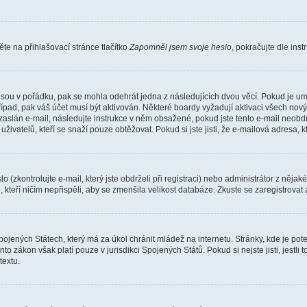
e na přihlašovací stránce tlačítko
Zapomněl jsem svoje heslo
, pokračujte dle ins
jsou v pořádku, pak se mohla odehrát jedna z následujících dvou věcí. Pokud je um
řípad, pak váš účet musí být aktivován. Některé boardy vyžadují aktivaci všech nov
yl zaslán e-mail, následujte instrukce v něm obsažené, pokud jste tento e-mail neobd
uživatelů, kteří se snaží pouze obtěžovat. Pokud si jste jisti, že e-mailová adresa, k
(zkontrolujte e-mail, který jste obdrželi při registraci) nebo administrátor z něja
, kteří ničím nepřispěli, aby se zmenšila velikost databáze. Zkuste se zaregistrovat
ojených Státech, který má za úkol chránit mládež na internetu. Stránky, kde je po
nto zákon však platí pouze v jurisdikci Spojených Států. Pokud si nejste jisti, jestl
extu.