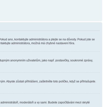
Pokud ano, kontaktujte administrátora a ptejte se na důvody. Pokud jste se
kontaktujte administrátora, možná má chybné nastavení fóra.
dostupným anonymním uživatelům, jako např. postavičky, soukromé zprávy,
m. Abyste zůstali přihlášeni, zaškrtněte toto políčko, když se přihlašujete.
e administrátoři, moderátoři a vy sami. Budete započítáváni mezi skryté