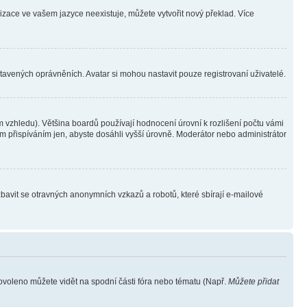
lizace ve vašem jazyce neexistuje, můžete vytvořit nový překlad. Více
stavených oprávněních. Avatar si mohou nastavit pouze registrovaní uživatelé.
 vzhledu). Většina boardů používají hodnocení úrovní k rozlišení počtu vámi
ým přispíváním jen, abyste dosáhli vyšší úrovně. Moderátor nebo administrátor
zbavit se otravných anonymních vzkazů a robotů, které sbírají e-mailové
povoleno můžete vidět na spodní části fóra nebo tématu (Např.
Můžete přidat