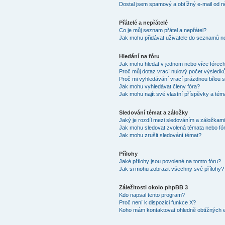
Dostal jsem spamový a obtížný e-mail od n
Přátelé a nepřátelé
Co je můj seznam přátel a nepřátel?
Jak mohu přidávat uživatele do seznamů ne
Hledání na fóru
Jak mohu hledat v jednom nebo více fórec
Proč můj dotaz vrací nulový počet výsledk
Proč mi vyhledávání vrací prázdnou bílou s
Jak mohu vyhledávat členy fóra?
Jak mohu najít své vlastní příspěvky a tém
Sledování témat a záložky
Jaký je rozdíl mezi sledováním a záložkam
Jak mohu sledovat zvolená témata nebo fó
Jak mohu zrušit sledování témat?
Přílohy
Jaké přílohy jsou povolené na tomto fóru?
Jak si mohu zobrazit všechny své přílohy?
Záležitosti okolo phpBB 3
Kdo napsal tento program?
Proč není k dispozici funkce X?
Koho mám kontaktovat ohledně obtížných e-