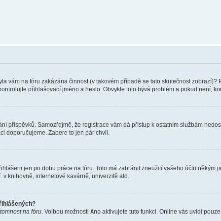
 Byla vám na fóru zakázána činnost (v takovém případě se tato skutečnost zobrazí)? 
vu zkontrolujte přihlašovací jméno a heslo. Obvykle toto bývá problém a pokud není, 
vkládání příspěvků. Samozřejmě, že registrace vám dá přístup k ostatním službám ne
aci doporučujeme. Zabere to jen pár chvil.
řihlášeni jen po dobu práce na fóru. Toto má zabránit zneužití vašeho účtu někým jiný
v knihovně, internetové kavárně, univerzitě atd.
přihlášených?
ítomnost na fóru
. Volbou možnosti
Ano
aktivujete tuto funkci. Online vás uvidí pouz