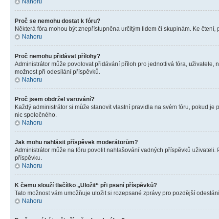
Nahoru
Proč se nemohu dostat k fóru?
Některá fóra mohou být znepřístupněna určitým lidem či skupinám. Ke čtení, pro
Nahoru
Proč nemohu přidávat přílohy?
Administrátor může povolovat přidávání příloh pro jednotlivá fóra, uživatele
možnost při odesílání příspěvků.
Nahoru
Proč jsem obdržel varování?
Každý administrátor si může stanovit vlastní pravidla na svém fóru, pokud j
nic společného.
Nahoru
Jak mohu nahlásit příspěvek moderátorům?
Administrátor může na fóru povolit nahlašování vadných příspěvků uživateli.
příspěvku.
Nahoru
K čemu slouží tlačítko „Uložit“ při psaní příspěvků?
Tato možnost vám umožňuje uložit si rozepsané zprávy pro pozdější odeslání. 
Nahoru