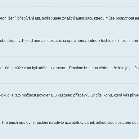
hlížení, přispívání atd. potřebujete zvláštní autorizaci, kterou může poskytnout jen
, nebo skupiny. Pokud nemáte dostatečná oprávnění z jedné z těchto možností, nebo n
e porušíte, může vám být uděleno varování. Prosíme berte na vědomí, že toto je pl
 Pokud je tato možnost povolena, u každého příspěvku uvidíte ikonu, která vás přiv
Pro jejich opětovné načtení navštivte uživatelský panel, odkud jsou dostupné odpo