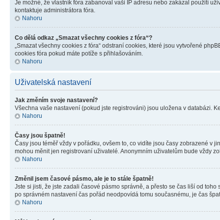
Je možné, že vlastník fóra zabanoval vaši IP adresu nebo zakázal použití uživ
kontaktuje administrátora fóra.
Nahoru
Co dělá odkaz „Smazat všechny cookies z fóra“?
„Smazat všechny cookies z fóra“ odstraní cookies, které jsou vytvořené phpBB
cookies fóra pokud máte potíže s přihlašováním.
Nahoru
Uživatelská nastavení
Jak změním svoje nastavení?
Všechna vaše nastavení (pokud jste registrováni) jsou uložena v databázi. K
Nahoru
Časy jsou špatně!
Časy jsou téměř vždy v pořádku, ovšem to, co vidíte jsou časy zobrazené v j
mohou měnit jen registrovaní uživatelé. Anonymním uživatelům bude vždy zo
Nahoru
Změnil jsem časové pásmo, ale je to stále špatně!
Jste si jisti, že jste zadali časové pásmo správně, a přesto se čas liší od 
po správném nastavení čas pořád neodpovídá tomu současnému, je čas špatn
Nahoru