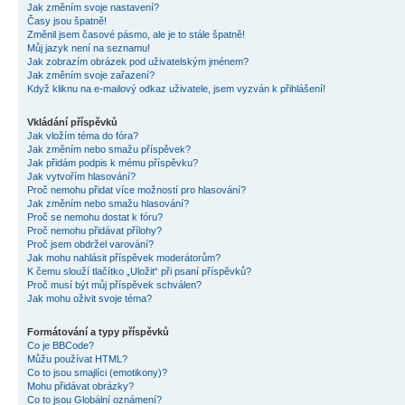
Jak změním svoje nastavení?
Časy jsou špatně!
Změnil jsem časové pásmo, ale je to stále špatně!
Můj jazyk není na seznamu!
Jak zobrazím obrázek pod uživatelským jménem?
Jak změním svoje zařazení?
Když kliknu na e-mailový odkaz uživatele, jsem vyzván k přihlášení!
Vkládání příspěvků
Jak vložím téma do fóra?
Jak změním nebo smažu příspěvek?
Jak přidám podpis k mému příspěvku?
Jak vytvořím hlasování?
Proč nemohu přidat více možností pro hlasování?
Jak změním nebo smažu hlasování?
Proč se nemohu dostat k fóru?
Proč nemohu přidávat přílohy?
Proč jsem obdržel varování?
Jak mohu nahlásit příspěvek moderátorům?
K čemu slouží tlačítko „Uložit“ při psaní příspěvků?
Proč musí být můj příspěvek schválen?
Jak mohu oživit svoje téma?
Formátování a typy příspěvků
Co je BBCode?
Můžu používat HTML?
Co to jsou smajlíci (emotikony)?
Mohu přidávat obrázky?
Co to jsou Globální oznámení?