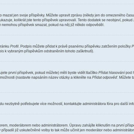
o mazat jen svoje příspěvky. Můžete upravit zprávu (někdy jen do omezeného času p
 ukazuje, kolikrát jste tento příspěvek upravovali. Tento dodatek se neobjeví, pok
telé nemohou příspěvek smazat, pokud na něj již někdo odpověděl.
stránku
Profil
. Podpis můžete přidat k právě psanému příspěvku zatržením položky
P
dpis k vybraným příspěvkům odstraněním tohoto zaškrtnutí).
ete první příspěvek, pokud můžete) měli byste vidět tlačítko
Přidat hlasování
pod h
ě možnosti (nastavte napsáním název otázky a klikněte na
Přidat odpověď
. Můžete 
u nezbytně potřebujete více možností, kontaktujte administrátora fóra pro další in
orem, moderátorem nebo administrátorem. Úpravu zahájíte kliknutím na první příspě
případě již uskutečněné volby to tak může učinit jen moderátor nebo administrátor