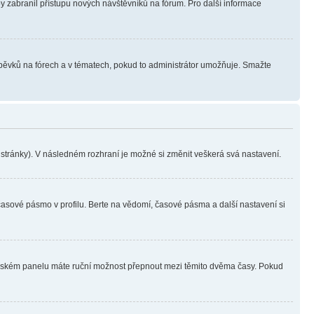
aby zabranil přístupu nových návštěvníků na fórum. Pro další informace
íspěvků na fórech a v tématech, pokud to administrátor umožňuje. Smažte
i stránky). V následném rozhraní je možné si změnit veškerá svá nastavení.
časové pásmo v profilu. Berte na vědomí, časové pásma a další nastavení si
ivatelském panelu máte ruční možnost přepnout mezi těmito dvěma časy. Pokud