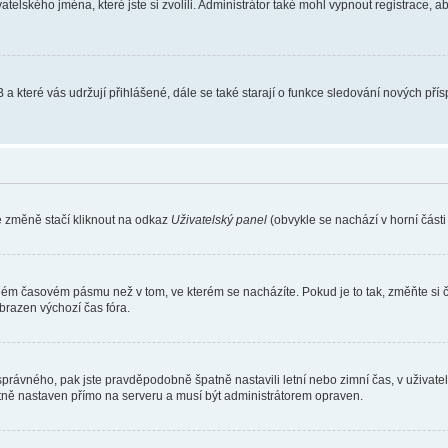
atelského jména, které jste si zvolili. Administrátor také mohl vypnout registrace, 
 a které vás udržují přihlášené, dále se také starají o funkce sledování nových př
e změně stačí kliknout na odkaz
Uživatelský panel
(obvykle se nachází v horní část
iném časovém pásmu než v tom, ve kterém se nacházíte. Pokud je to tak, změňte si 
brazen výchozí čas fóra.
toho správného, pak jste pravděpodobně špatně nastavili letní nebo zimní čas, v už
ě nastaven přímo na serveru a musí být administrátorem opraven.