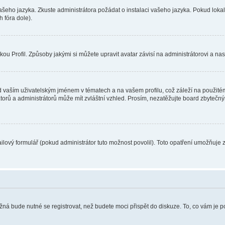
vašeho jazyka. Zkuste administrátora požádat o instalaci vašeho jazyka. Pokud loka
 fóra dole).
u Profil. Způsoby jakými si můžete upravit avatar závisí na administrátorovi a na
 vaším uživatelským jménem v tématech a na vašem profilu, což záleží na použitém
rátorů a administrátorů může mít zvláštní vzhled. Prosím, nezatěžujte board zbytečn
lový formulář (pokud administrátor tuto možnost povolil). Toto opatření umožňuje 
žná bude nutné se registrovat, než budete moci přispět do diskuze. To, co vám je 