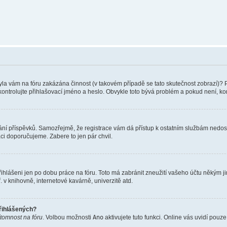
 Byla vám na fóru zakázána činnost (v takovém případě se tato skutečnost zobrazí)? 
vu zkontrolujte přihlašovací jméno a heslo. Obvykle toto bývá problém a pokud není, 
vkládání příspěvků. Samozřejmě, že registrace vám dá přístup k ostatním službám ne
aci doporučujeme. Zabere to jen pár chvil.
řihlášeni jen po dobu práce na fóru. Toto má zabránit zneužití vašeho účtu někým jiný
v knihovně, internetové kavárně, univerzitě atd.
přihlášených?
ítomnost na fóru
. Volbou možnosti
Ano
aktivujete tuto funkci. Online vás uvidí pouz