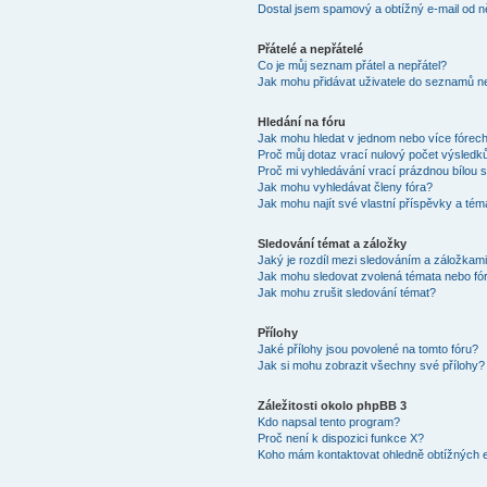
Dostal jsem spamový a obtížný e-mail od n
Přátelé a nepřátelé
Co je můj seznam přátel a nepřátel?
Jak mohu přidávat uživatele do seznamů ne
Hledání na fóru
Jak mohu hledat v jednom nebo více fórec
Proč můj dotaz vrací nulový počet výsledk
Proč mi vyhledávání vrací prázdnou bílou s
Jak mohu vyhledávat členy fóra?
Jak mohu najít své vlastní příspěvky a tém
Sledování témat a záložky
Jaký je rozdíl mezi sledováním a záložkam
Jak mohu sledovat zvolená témata nebo fó
Jak mohu zrušit sledování témat?
Přílohy
Jaké přílohy jsou povolené na tomto fóru?
Jak si mohu zobrazit všechny své přílohy?
Záležitosti okolo phpBB 3
Kdo napsal tento program?
Proč není k dispozici funkce X?
Koho mám kontaktovat ohledně obtížných e-