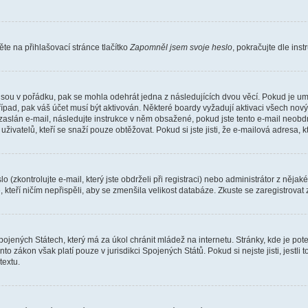
e na přihlašovací stránce tlačítko
Zapomněl jsem svoje heslo
, pokračujte dle ins
jsou v pořádku, pak se mohla odehrát jedna z následujících dvou věcí. Pokud je um
řípad, pak váš účet musí být aktivován. Některé boardy vyžadují aktivaci všech nov
yl zaslán e-mail, následujte instrukce v něm obsažené, pokud jste tento e-mail neobd
uživatelů, kteří se snaží pouze obtěžovat. Pokud si jste jisti, že e-mailová adresa, k
(zkontrolujte e-mail, který jste obdrželi při registraci) nebo administrátor z něja
, kteří ničím nepřispěli, aby se zmenšila velikost databáze. Zkuste se zaregistrovat
ojených Státech, který má za úkol chránit mládež na internetu. Stránky, kde je po
nto zákon však platí pouze v jurisdikci Spojených Států. Pokud si nejste jisti, jestl
extu.