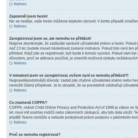
Nahoru
Zapomněl jsem heslo!
Nic se neděje, vaše heslo můžeme kdykoliv obnovit. V tomto případě zmáčknět
Nahoru
Zaregistroval jsem se, ale nemohu se přihlásit!
Nejprve zkontrolujte, že zadáváte správné uživatelské jméno a heslo. Pokud 
než 13 let
, budete muset následovat zaslané instrukce. Pokud toto není ten p
přihlásit. Když jste se registrovali, byli byste k tomuto vyzváni. Pokud vám b
důvodem, proč se aktivace používá, je zmenšit možnost výskytu
nežádoucích
Nahoru
V minulosti jsem se zaregistroval, ovšem nyní se nemohu přihlásit?!
Nejpravděpodobnější důvody: zadali jste chybné uživatelské jméno nebo heslo 
nevložili žádný příspěvek. Je to obvyklé, že se pravidelně odstraňují uživatelé
Nahoru
Co znamená COPPA?
COPPA, neboli Child Online Privacy and Protection Act of 1998 je zákon ve Sp
let, musí mít souhlas rodičů nebo zákonných zástupců, aby tyto data uložil. Te
phpBB Teams nemůže a nebude poskytovat právni podporu v jakémkoliv kont
Nahoru
Proč se nemohu registrovat?