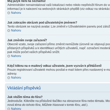
Můj jazyk není na seznamu!
Administrátor nenainstaloval vaši lokalizaci nebo nikdo nepřeložil fórum do 
informací je k nalezení na webových stránkách phpBB (viz odkaz na stránkách
Nahoru
Jak zobrazím obrázek pod uživatelským jménem?
Tento obrázek se nazývá avatar. Lze změnit v Uživatelském panelu pod záložko
Nahoru
Jak změním svoje zařazení?
Obecně vzato, svoje zařazení přímo změnit nemůžete (úrovně se objevují pod
přidaných příspěvků a k identifikaci určitých uživatelů, např. označení mode
pak může počet vašich příspěvků snížit.
Nahoru
Když kliknu na e-mailový odkaz uživatele, jsem vyzván k přihlášení!
Pouze registrovaní uživatelé mohou posílat e-mail lidem přes nastavený e-mai
adresy.
Nahoru
Vkládání příspěvků
Jak vložím téma do fóra?
Jednoduše. Klikněte na příslušné tlačítko na obrazovce fóra nebo tématu. Mo
nová téma do tohoto fóra, Můžete hlasovat v tomto fóru, atd.
).
Nahoru