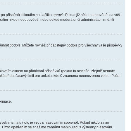
o přispění) kliknutím na tlačítko
upravit
. Pokud již někdo odpověděl na váš
ud zatím nikdo neodpověděl nebo pokud moderátor či administrátor změnili
řipojit podpis
. Můžete rovněž přidat stejný podpis pro všechny vaše příspěvky
lavním oknem na přidávání příspěvků (pokud to nevidíte, zřejmě nemáte
také přidat časový limit pro anketu, kde 0 znamená neomezenou volbu. Počet
formace.
vek v tématu (toto je vždy s hlasováním spojeno). Pokud nikdo zatím
. Tímto opatřením se snažíme zabránit manipulaci s výsledky hlasování.