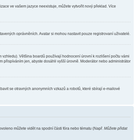
lizace ve vašem jazyce neexistuje, můžete vytvořit nový překlad. Více
stavených oprávněních. Avatar si mohou nastavit pouze registrovaní uživatelé.
 vzhledu). Většina boardů používají hodnocení úrovní k rozlišení počtu vámi
ým přispíváním jen, abyste dosáhli vyšší úrovně. Moderátor nebo administrátor
zbavit se otravných anonymních vzkazů a robotů, které sbírají e-mailové
povoleno můžete vidět na spodní části fóra nebo tématu (Např.
Můžete přidat