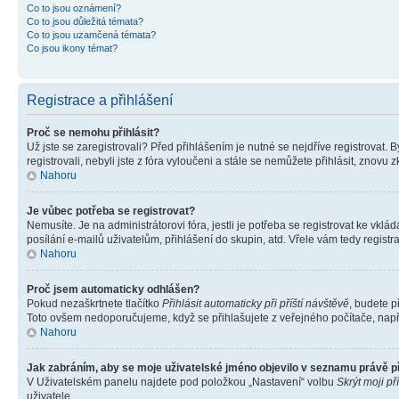
Co to jsou oznámení?
Co to jsou důležitá témata?
Co to jsou uzamčená témata?
Co jsou ikony témat?
Registrace a přihlášení
Proč se nemohu přihlásit?
Už jste se zaregistrovali? Před přihlášením je nutné se nejdříve registrovat.
registrovali, nebyli jste z fóra vyloučeni a stále se nemůžete přihlásit, zno
Nahoru
Je vůbec potřeba se registrovat?
Nemusíte. Je na administrátorovi fóra, jestli je potřeba se registrovat ke 
posílání e-mailů uživatelům, přihlášení do skupin, atd. Vřele vám tedy registr
Nahoru
Proč jsem automaticky odhlášen?
Pokud nezaškrtnete tlačítko
Přihlásit automaticky při příští návštěvě
, budete p
Toto ovšem nedoporučujeme, když se přihlašujete z veřejného počítače, např. 
Nahoru
Jak zabráním, aby se moje uživatelské jméno objevilo v seznamu právě 
V Uživatelském panelu najdete pod položkou „Nastavení“ volbu
Skrýt moji př
uživatele.