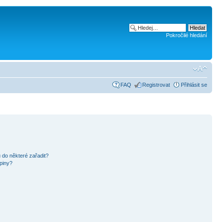
Pokročilé hledání
FAQ
Registrovat
Přihlásit se
 do některé zařadit?
piny?