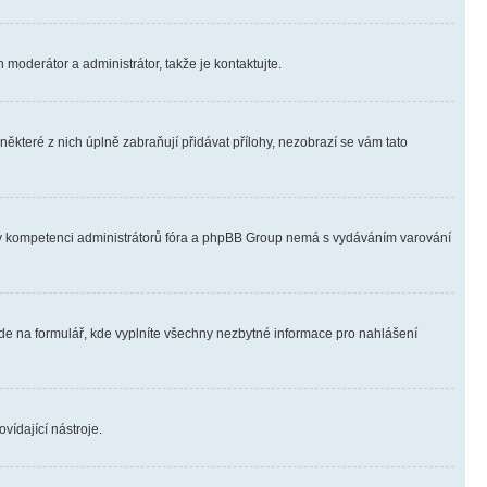
 moderátor a administrátor, takže je kontaktujte.
ěkteré z nich úplně zabraňují přidávat přílohy, nezobrazí se vám tato
ně v kompetenci administrátorů fóra a phpBB Group nemá s vydáváním varování
ede na formulář, kde vyplníte všechny nezbytné informace pro nahlášení
vídající nástroje.