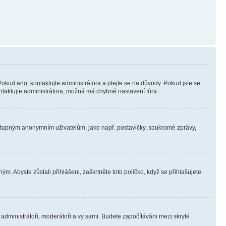
Pokud ano, kontaktujte administrátora a ptejte se na důvody. Pokud jste se
kontaktujte administrátora, možná má chybné nastavení fóra.
dostupným anonymním uživatelům, jako např. postavičky, soukromé zprávy,
m. Abyste zůstali přihlášeni, zaškrtněte toto políčko, když se přihlašujete.
e administrátoři, moderátoři a vy sami. Budete započítáváni mezi skryté