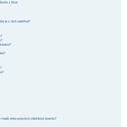
ěkoho z fóra!
bo je z nich odebírat?
h?
ů?
tránku!?
ata?
i?
ra?
mailů nebo právních záležitostí boardu?