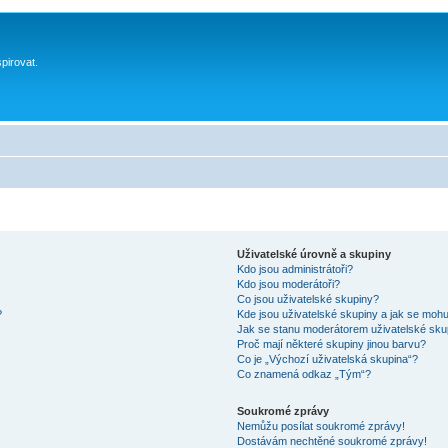
spirovat.
Uživatelské úrovně a skupiny
Kdo jsou administrátoři?
Kdo jsou moderátoři?
Co jsou uživatelské skupiny?
?
Kde jsou uživatelské skupiny a jak se mohu
Jak se stanu moderátorem uživatelské sku
Proč mají některé skupiny jinou barvu?
Co je „Výchozí uživatelská skupina“?
Co znamená odkaz „Tým“?
Soukromé zprávy
Nemůžu posílat soukromé zprávy!
Dostávám nechtěné soukromé zprávy!