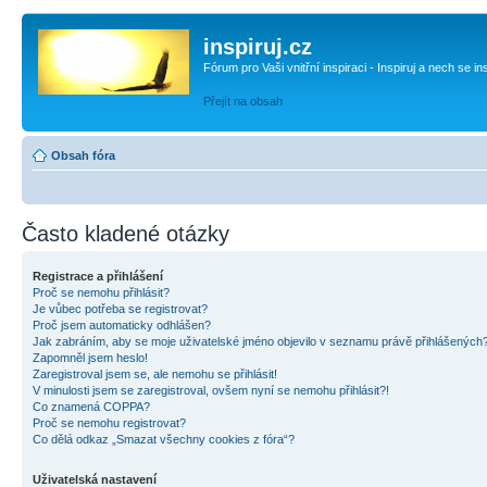
inspiruj.cz
Fórum pro Vaši vnitřní inspiraci - Inspiruj a nech se in
Přejít na obsah
Obsah fóra
Často kladené otázky
Registrace a přihlášení
Proč se nemohu přihlásit?
Je vůbec potřeba se registrovat?
Proč jsem automaticky odhlášen?
Jak zabráním, aby se moje uživatelské jméno objevilo v seznamu právě přihlášených
Zapomněl jsem heslo!
Zaregistroval jsem se, ale nemohu se přihlásit!
V minulosti jsem se zaregistroval, ovšem nyní se nemohu přihlásit?!
Co znamená COPPA?
Proč se nemohu registrovat?
Co dělá odkaz „Smazat všechny cookies z fóra“?
Uživatelská nastavení