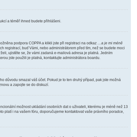
trukcí a téměř ihned budete přihlášeni.
ožněna podpora COPPA a klikli jste při registraci na odkaz
…a je mi méně
ých registrací, buď Vámi, nebo administrátorem před tím, než se budete moci
rželi, ujistěte se, že vámi zadaná e-mailová adresa je platná. Jedním
terou jste použili je platná, kontaktujte administrátora boardu.
kého důvodu smazal váš účet. Pokud je to ten druhý případ, pak jste možná
 znovu a zapojte se do diskuzí.
tencionální možnost ukládání osobních dat o uživateli, kterému je méně než 13
i toto platí i na vašem fóru, doporučujeme kontaktovat vaše právního poradce,