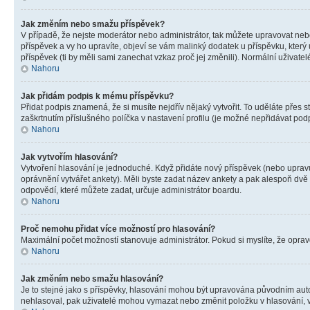
Jak změním nebo smažu příspěvek?
V případě, že nejste moderátor nebo administrátor, tak můžete upravovat neb
příspěvek a vy ho upravíte, objeví se vám malinký dodatek u příspěvku, který
příspěvek (ti by měli sami zanechat vzkaz proč jej změnili). Normální uživa
Nahoru
Jak přidám podpis k mému příspěvku?
Přidat podpis znamená, že si musíte nejdřív nějaký vytvořit. To uděláte přes 
zaškrtnutím příslušného políčka v nastavení profilu (je možné nepřidávat po
Nahoru
Jak vytvořím hlasování?
Vytvoření hlasování je jednoduché. Když přidáte nový příspěvek (nebo upravuj
oprávnění vytvářet ankety). Měli byste zadat název ankety a pak alespoň dv
odpovědí, které můžete zadat, určuje administrátor boardu.
Nahoru
Proč nemohu přidat více možností pro hlasování?
Maximální počet možností stanovuje administrátor. Pokud si myslíte, že opravd
Nahoru
Jak změním nebo smažu hlasování?
Je to stejné jako s příspěvky, hlasování mohou být upravována původním aut
nehlasoval, pak uživatelé mohou vymazat nebo změnit položku v hlasování, v 