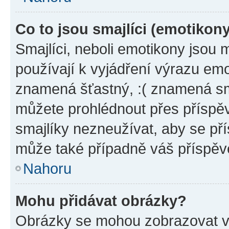
Co to jsou smajlíci (emotikon
Smajlíci, neboli emotikony jsou 
používají k vyjádření výrazu emo
znamená šťastný, :( znamená sm
můžete prohlédnout přes příspěv
smajlíky nezneužívat, aby se př
může také případně váš příspěv
Nahoru
Mohu přidávat obrázky?
Obrázky se mohou zobrazovat ve