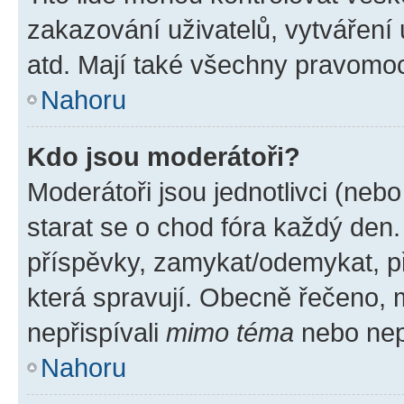
zakazování uživatelů, vytváření
atd. Mají také všechny pravomo
Nahoru
Kdo jsou moderátoři?
Moderátoři jsou jednotlivci (nebo 
starat se o chod fóra každý den
příspěvky, zamykat/odemykat, p
která spravují. Obecně řečeno, m
nepřispívali
mimo téma
nebo nepř
Nahoru