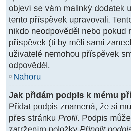
objeví se vám malinký dodatek u 
tento příspěvek upravovali. Ten
nikdo neodpověděl nebo pokud mo
příspěvek (ti by měli sami zanec
uživatelé nemohou příspěvek sma
odpověděl.
Nahoru
Jak přidám podpis k mému př
Přidat podpis znamená, že si mus
přes stránku
Profil
. Podpis může
zatržením položky
Připojit podpi