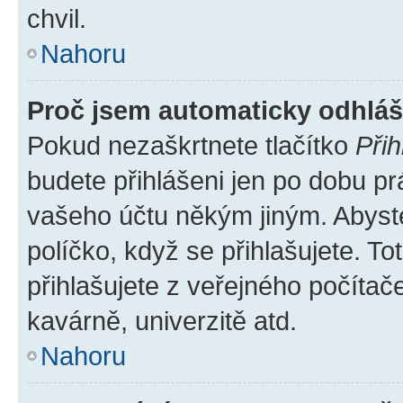
chvil.
Nahoru
Proč jsem automaticky odhlá
Pokud nezaškrtnete tlačítko
Přih
budete přihlášeni jen po dobu pr
vašeho účtu někým jiným. Abyste 
políčko, když se přihlašujete. 
přihlašujete z veřejného počítač
kavárně, univerzitě atd.
Nahoru