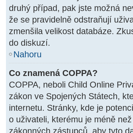
druhý případ, pak jste možná nev
že se pravidelně odstraňují uživa
zmenšila velikost databáze. Zkus
do diskuzí.
Nahoru
Co znamená COPPA?
COPPA, neboli Child Online Priva
zákon ve Spojených Státech, kte
internetu. Stránky, kde je poten
o uživateli, kterému je méně než
zákonných zástupců, aby tyto dat