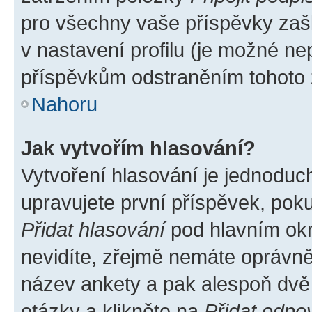
pro všechny vaše příspěvky zašk
v nastavení profilu (je možné n
příspěvkům odstraněním tohoto z
Nahoru
Jak vytvořím hlasování?
Vytvoření hlasování je jednoduc
upravujete první příspěvek, poku
Přidat hlasování
pod hlavním okn
nevidíte, zřejmě nemáte oprávněn
název ankety a pak alespoň dvě
otázky a klikněte na
Přidat odpo