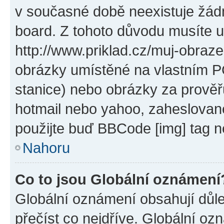
v současné době neexistuje žád
board. Z tohoto důvodu musíte u
http://www.priklad.cz/muj-obraz
obrázky umístěné na vlastním PC
stanice) nebo obrázky za prověř
hotmail nebo yahoo, zaheslovan
použijte buď BBCode [img] tag n
Nahoru
Co to jsou Globální oznámení
Globální oznámení obsahují důlež
přečíst co nejdříve. Globální o