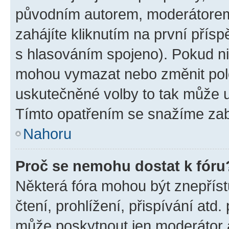
původním autorem, moderátorem
zahájíte kliknutím na první přísp
s hlasováním spojeno). Pokud ni
mohou vymazat nebo změnit polož
uskutečněné volby to tak může uč
Tímto opatřením se snažíme zabr
Nahoru
Proč se nemohu dostat k fóru
Některá fóra mohou být znepříst
čtení, prohlížení, přispívání atd.
může poskytnout jen moderátor a 