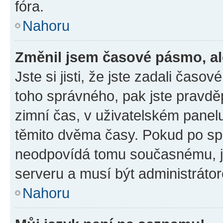
fóra.
Nahoru
Změnil jsem časové pásmo, ale
Jste si jisti, že jste zadali časo
toho správného, pak jste pravdě
zimní čas, v uživatelském pane
těmito dvěma časy. Pokud po s
neodpovídá tomu současnému, j
serveru a musí být administráto
Nahoru