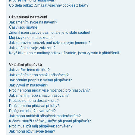
Proč se nemohu registrovat?
Co dělá odkaz „Smazat všechny cookies z fóra“?
Uživatelská nastavení
Jak změním svoje nastavení?
Časy jsou špatně!
Změnil jsem časové pásmo, ale je to stále špatně!
Můj jazyk není na seznamu!
Jak zobrazím obrázek pod uživatelským jménem?
Jak změním svoje zařazení?
Když kliknu na e-mailový odkaz uživatele, jsem vyzván k přihlášení!
Vkládání příspěvků
Jak vložím téma do fóra?
Jak změním nebo smažu příspěvek?
Jak přidám podpis k mému příspěvku?
Jak vytvořím hlasování?
Proč nemohu přidat více možností pro hlasování?
Jak změním nebo smažu hlasování?
Proč se nemohu dostat k fóru?
Proč nemohu přidávat přílohy?
Proč jsem obdržel varování?
Jak mohu nahlásit příspěvek moderátorům?
K čemu slouží tlačítko „Uložit“ při psaní příspěvků?
Proč musí být můj příspěvek schválen?
Jak mohu oživit svoje téma?