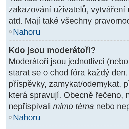
zakazování uživatelů, vytváření
atd. Mají také všechny pravomo
Nahoru
Kdo jsou moderátoři?
Moderátoři jsou jednotlivci (nebo 
starat se o chod fóra každý den
příspěvky, zamykat/odemykat, p
která spravují. Obecně řečeno, m
nepřispívali
mimo téma
nebo nepř
Nahoru