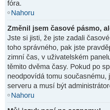
fóra.
Nahoru
Změnil jsem časové pásmo, ale
Jste si jisti, že jste zadali časo
toho správného, pak jste pravdě
zimní čas, v uživatelském pane
těmito dvěma časy. Pokud po s
neodpovídá tomu současnému, j
serveru a musí být administráto
Nahoru