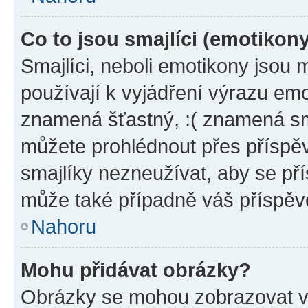
Co to jsou smajlíci (emotikon
Smajlíci, neboli emotikony jsou 
používají k vyjádření výrazu emo
znamená šťastný, :( znamená sm
můžete prohlédnout přes příspěv
smajlíky nezneužívat, aby se př
může také případně váš příspěv
Nahoru
Mohu přidávat obrázky?
Obrázky se mohou zobrazovat ve