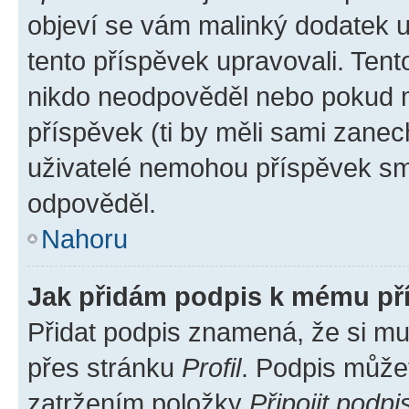
objeví se vám malinký dodatek u 
tento příspěvek upravovali. Ten
nikdo neodpověděl nebo pokud mo
příspěvek (ti by měli sami zanec
uživatelé nemohou příspěvek sma
odpověděl.
Nahoru
Jak přidám podpis k mému př
Přidat podpis znamená, že si mus
přes stránku
Profil
. Podpis může
zatržením položky
Připojit podpi