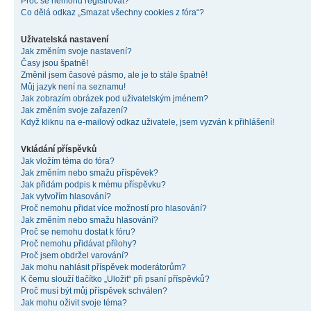
Proč se nemohu registrovat?
Co dělá odkaz „Smazat všechny cookies z fóra“?
Uživatelská nastavení
Jak změním svoje nastavení?
Časy jsou špatně!
Změnil jsem časové pásmo, ale je to stále špatně!
Můj jazyk není na seznamu!
Jak zobrazím obrázek pod uživatelským jménem?
Jak změním svoje zařazení?
Když kliknu na e-mailový odkaz uživatele, jsem vyzván k přihlášení!
Vkládání příspěvků
Jak vložím téma do fóra?
Jak změním nebo smažu příspěvek?
Jak přidám podpis k mému příspěvku?
Jak vytvořím hlasování?
Proč nemohu přidat více možností pro hlasování?
Jak změním nebo smažu hlasování?
Proč se nemohu dostat k fóru?
Proč nemohu přidávat přílohy?
Proč jsem obdržel varování?
Jak mohu nahlásit příspěvek moderátorům?
K čemu slouží tlačítko „Uložit“ při psaní příspěvků?
Proč musí být můj příspěvek schválen?
Jak mohu oživit svoje téma?