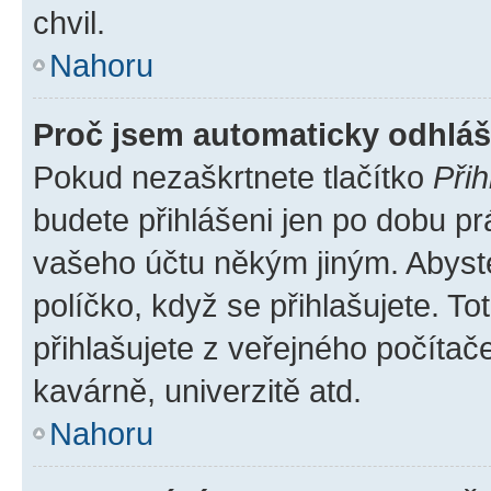
chvil.
Nahoru
Proč jsem automaticky odhlá
Pokud nezaškrtnete tlačítko
Přih
budete přihlášeni jen po dobu pr
vašeho účtu někým jiným. Abyste 
políčko, když se přihlašujete. 
přihlašujete z veřejného počítač
kavárně, univerzitě atd.
Nahoru