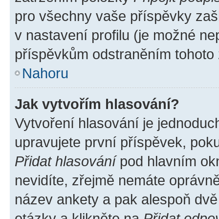
pro všechny vaše příspěvky zašk
v nastavení profilu (je možné n
příspěvkům odstraněním tohoto z
Nahoru
Jak vytvořím hlasování?
Vytvoření hlasování je jednoduc
upravujete první příspěvek, poku
Přidat hlasování
pod hlavním okn
nevidíte, zřejmě nemáte oprávněn
název ankety a pak alespoň dvě
otázky a klikněte na
Přidat odpo