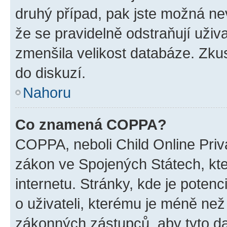
druhý případ, pak jste možná nev
že se pravidelně odstraňují uživa
zmenšila velikost databáze. Zkus
do diskuzí.
Nahoru
Co znamená COPPA?
COPPA, neboli Child Online Priva
zákon ve Spojených Státech, kte
internetu. Stránky, kde je poten
o uživateli, kterému je méně než
zákonných zástupců, aby tyto dat