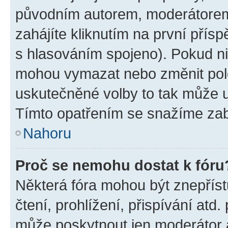
původním autorem, moderátorem
zahájíte kliknutím na první přísp
s hlasováním spojeno). Pokud ni
mohou vymazat nebo změnit polož
uskutečněné volby to tak může uč
Tímto opatřením se snažíme zabr
Nahoru
Proč se nemohu dostat k fóru
Některá fóra mohou být znepříst
čtení, prohlížení, přispívání atd.
může poskytnout jen moderátor a 