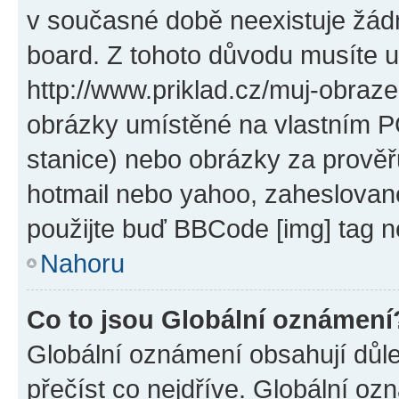
v současné době neexistuje žád
board. Z tohoto důvodu musíte u
http://www.priklad.cz/muj-obraz
obrázky umístěné na vlastním PC
stanice) nebo obrázky za prověř
hotmail nebo yahoo, zaheslovan
použijte buď BBCode [img] tag n
Nahoru
Co to jsou Globální oznámení
Globální oznámení obsahují důlež
přečíst co nejdříve. Globální o