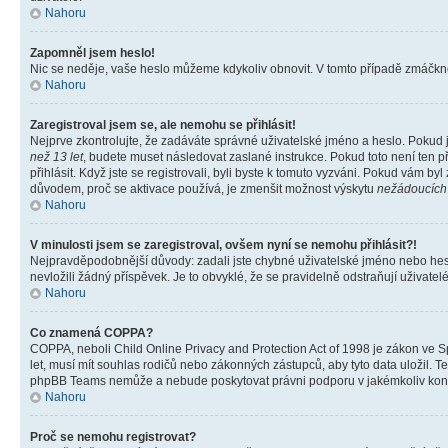
Nahoru
Zapomněl jsem heslo!
Nic se neděje, vaše heslo můžeme kdykoliv obnovit. V tomto případě zmáčknět
Nahoru
Zaregistroval jsem se, ale nemohu se přihlásit!
Nejprve zkontrolujte, že zadáváte správné uživatelské jméno a heslo. Pokud 
než 13 let
, budete muset následovat zaslané instrukce. Pokud toto není ten p
přihlásit. Když jste se registrovali, byli byste k tomuto vyzváni. Pokud vám b
důvodem, proč se aktivace používá, je zmenšit možnost výskytu
nežádoucích
Nahoru
V minulosti jsem se zaregistroval, ovšem nyní se nemohu přihlásit?!
Nejpravděpodobnější důvody: zadali jste chybné uživatelské jméno nebo heslo 
nevložili žádný příspěvek. Je to obvyklé, že se pravidelně odstraňují uživatelé
Nahoru
Co znamená COPPA?
COPPA, neboli Child Online Privacy and Protection Act of 1998 je zákon ve Sp
let, musí mít souhlas rodičů nebo zákonných zástupců, aby tyto data uložil. Te
phpBB Teams nemůže a nebude poskytovat právni podporu v jakémkoliv kont
Nahoru
Proč se nemohu registrovat?