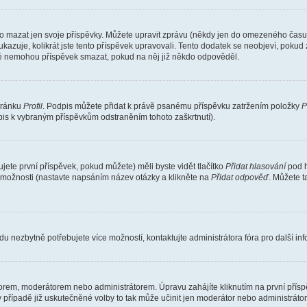
o mazat jen svoje příspěvky. Můžete upravit zprávu (někdy jen do omezeného času p
 ukazuje, kolikrát jste tento příspěvek upravovali. Tento dodatek se neobjeví, pok
telé nemohou příspěvek smazat, pokud na něj již někdo odpověděl.
stránku
Profil
. Podpis můžete přidat k právě psanému příspěvku zatržením položky
P
dpis k vybraným příspěvkům odstraněním tohoto zaškrtnutí).
ete první příspěvek, pokud můžete) měli byste vidět tlačítko
Přidat hlasování
pod h
ě možnosti (nastavte napsáním název otázky a klikněte na
Přidat odpověď
. Můžete 
u nezbytně potřebujete více možností, kontaktujte administrátora fóra pro další in
orem, moderátorem nebo administrátorem. Úpravu zahájíte kliknutím na první příspě
případě již uskutečněné volby to tak může učinit jen moderátor nebo administrátor