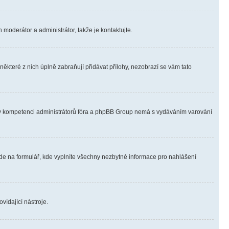
 moderátor a administrátor, takže je kontaktujte.
ěkteré z nich úplně zabraňují přidávat přílohy, nezobrazí se vám tato
ně v kompetenci administrátorů fóra a phpBB Group nemá s vydáváním varování
ede na formulář, kde vyplníte všechny nezbytné informace pro nahlášení
vídající nástroje.