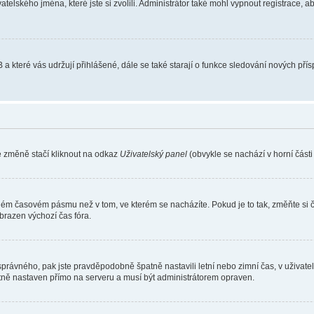
atelského jména, které jste si zvolili. Administrátor také mohl vypnout registrace, 
 a které vás udržují přihlášené, dále se také starají o funkce sledování nových př
e změně stačí kliknout na odkaz
Uživatelský panel
(obvykle se nachází v horní část
iném časovém pásmu než v tom, ve kterém se nacházíte. Pokud je to tak, změňte si 
brazen výchozí čas fóra.
toho správného, pak jste pravděpodobně špatně nastavili letní nebo zimní čas, v už
ě nastaven přímo na serveru a musí být administrátorem opraven.