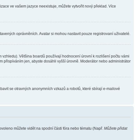
lizace ve vašem jazyce neexistuje, můžete vytvořit nový překlad. Více
stavených oprávněních. Avatar si mohou nastavit pouze registrovaní uživatelé.
 vzhledu). Většina boardů používají hodnocení úrovní k rozlišení počtu vámi
ým přispíváním jen, abyste dosáhli vyšší úrovně. Moderátor nebo administrátor
zbavit se otravných anonymních vzkazů a robotů, které sbírají e-mailové
povoleno můžete vidět na spodní části fóra nebo tématu (Např.
Můžete přidat