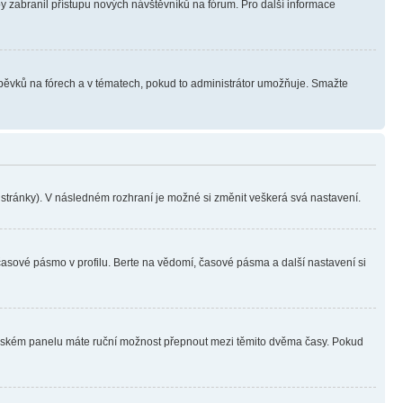
aby zabranil přístupu nových návštěvníků na fórum. Pro další informace
íspěvků na fórech a v tématech, pokud to administrátor umožňuje. Smažte
i stránky). V následném rozhraní je možné si změnit veškerá svá nastavení.
časové pásmo v profilu. Berte na vědomí, časové pásma a další nastavení si
ivatelském panelu máte ruční možnost přepnout mezi těmito dvěma časy. Pokud