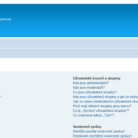
spirovat.
Uživatelské úrovně a skupiny
Kdo jsou administrátoři?
Kdo jsou moderátoři?
Co jsou uživatelské skupiny?
?
Kde jsou uživatelské skupiny a jak se mohu
Jak se stanu moderátorem uživatelské sku
Proč mají některé skupiny jinou barvu?
Co je „Výchozí uživatelská skupina“?
Co znamená odkaz „Tým“?
Soukromé zprávy
Nemůžu posílat soukromé zprávy!
Dostávám nechtěné soukromé zprávy!