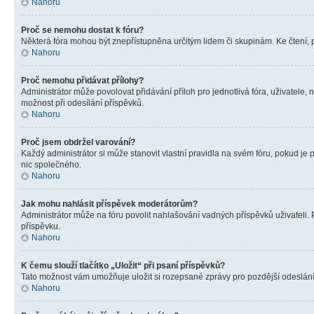
Nahoru
Proč se nemohu dostat k fóru?
Některá fóra mohou být znepřístupněna určitým lidem či skupinám. Ke čtení, pro
Nahoru
Proč nemohu přidávat přílohy?
Administrátor může povolovat přidávání příloh pro jednotlivá fóra, uživatele
možnost při odesílání příspěvků.
Nahoru
Proč jsem obdržel varování?
Každý administrátor si může stanovit vlastní pravidla na svém fóru, pokud j
nic společného.
Nahoru
Jak mohu nahlásit příspěvek moderátorům?
Administrátor může na fóru povolit nahlašování vadných příspěvků uživateli.
příspěvku.
Nahoru
K čemu slouží tlačítko „Uložit“ při psaní příspěvků?
Tato možnost vám umožňuje uložit si rozepsané zprávy pro pozdější odeslání. 
Nahoru