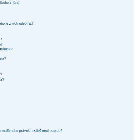
ěkoho z fóra!
bo je z nich odebírat?
h?
ů?
tránku!?
ata?
i?
ra?
mailů nebo právních záležitostí boardu?