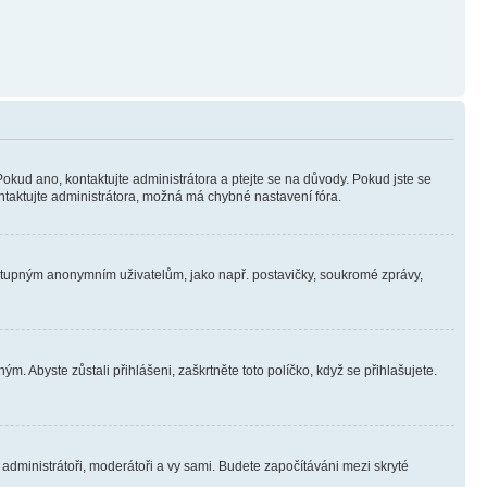
Pokud ano, kontaktujte administrátora a ptejte se na důvody. Pokud jste se
kontaktujte administrátora, možná má chybné nastavení fóra.
dostupným anonymním uživatelům, jako např. postavičky, soukromé zprávy,
m. Abyste zůstali přihlášeni, zaškrtněte toto políčko, když se přihlašujete.
e administrátoři, moderátoři a vy sami. Budete započítáváni mezi skryté