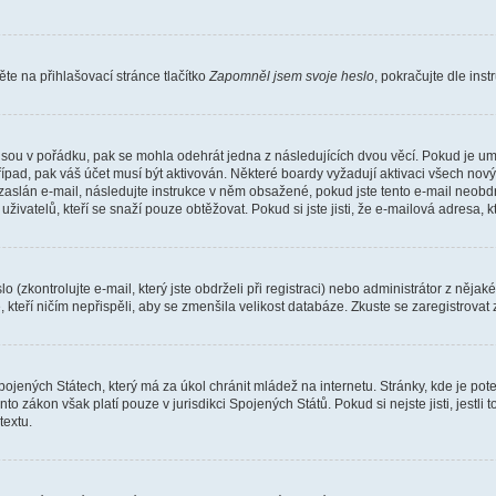
e na přihlašovací stránce tlačítko
Zapomněl jsem svoje heslo
, pokračujte dle ins
jsou v pořádku, pak se mohla odehrát jedna z následujících dvou věcí. Pokud je um
řípad, pak váš účet musí být aktivován. Některé boardy vyžadují aktivaci všech nov
yl zaslán e-mail, následujte instrukce v něm obsažené, pokud jste tento e-mail neobd
uživatelů, kteří se snaží pouze obtěžovat. Pokud si jste jisti, že e-mailová adresa, k
(zkontrolujte e-mail, který jste obdrželi při registraci) nebo administrátor z něja
, kteří ničím nepřispěli, aby se zmenšila velikost databáze. Zkuste se zaregistrovat
ojených Státech, který má za úkol chránit mládež na internetu. Stránky, kde je po
nto zákon však platí pouze v jurisdikci Spojených Států. Pokud si nejste jisti, jestl
extu.