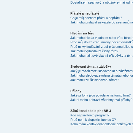
Dostal jsem spamový a obtížný e-mail od n
Přátelé a nepřátelé
Co je můj seznam přátel a nepřátel?
Jak mohu přidávat uživatele do seznamů ne
Hledání na fóru
Jak mohu hledat v jednom nebo více fórec
Proč můj dotaz vrací nulový počet výsledk
Proč mi vyhledávání vrací prázdnou bílou s
Jak mohu vyhledávat členy fóra?
Jak mohu najít své vlastní příspěvky a tém
Sledování témat a záložky
Jaký je rozdíl mezi sledováním a záložkam
Jak mohu sledovat zvolená témata nebo fó
Jak mohu zrušit sledování témat?
Přílohy
Jaké přílohy jsou povolené na tomto fóru?
Jak si mohu zobrazit všechny své přílohy?
Záležitosti okolo phpBB 3
Kdo napsal tento program?
Proč není k dispozici funkce X?
Koho mám kontaktovat ohledně obtížných e-