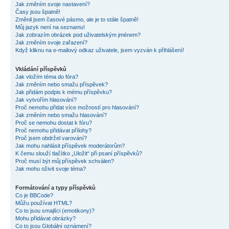
Jak změním svoje nastavení?
Časy jsou špatně!
Změnil jsem časové pásmo, ale je to stále špatně!
Můj jazyk není na seznamu!
Jak zobrazím obrázek pod uživatelským jménem?
Jak změním svoje zařazení?
Když kliknu na e-mailový odkaz uživatele, jsem vyzván k přihlášení!
Vkládání příspěvků
Jak vložím téma do fóra?
Jak změním nebo smažu příspěvek?
Jak přidám podpis k mému příspěvku?
Jak vytvořím hlasování?
Proč nemohu přidat více možností pro hlasování?
Jak změním nebo smažu hlasování?
Proč se nemohu dostat k fóru?
Proč nemohu přidávat přílohy?
Proč jsem obdržel varování?
Jak mohu nahlásit příspěvek moderátorům?
K čemu slouží tlačítko „Uložit“ při psaní příspěvků?
Proč musí být můj příspěvek schválen?
Jak mohu oživit svoje téma?
Formátování a typy příspěvků
Co je BBCode?
Můžu používat HTML?
Co to jsou smajlíci (emotikony)?
Mohu přidávat obrázky?
Co to jsou Globální oznámení?