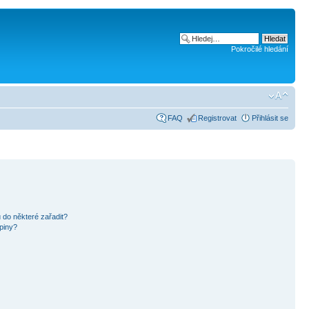
Pokročilé hledání
FAQ
Registrovat
Přihlásit se
 do některé zařadit?
piny?