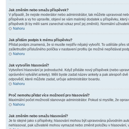
Jak změním nebo smažu příspěvek?
V případě, že nejste moderátor nebo administrátor, tak můžete upravovat neb
příspěvek a vy ho upravíte, objeví se vám malinký dodatek u příspěvku, který
příspěvek (ti by měli sami zanechat vzkaz proč jej změnili). Normální uživa
Nahoru
Jak přidám podpis k mému příspěvku?
Přidat podpis znamená, že si musíte nejdřív nějaký vytvořit. To uděláte přes 
zaškrtnutím příslušného políčka v nastavení profilu (je možné nepřidávat po
Nahoru
Jak vytvořím hlasování?
Vytvoření hlasování je jednoduché. Když přidáte nový příspěvek (nebo upravuj
oprávnění vytvářet ankety). Měli byste zadat název ankety a pak alespoň dv
odpovědí, které můžete zadat, určuje administrátor boardu.
Nahoru
Proč nemohu přidat více možností pro hlasování?
Maximální počet možností stanovuje administrátor. Pokud si myslíte, že opravd
Nahoru
Jak změním nebo smažu hlasování?
Je to stejné jako s příspěvky, hlasování mohou být upravována původním aut
nehlasoval, pak uživatelé mohou vymazat nebo změnit položku v hlasování, v 