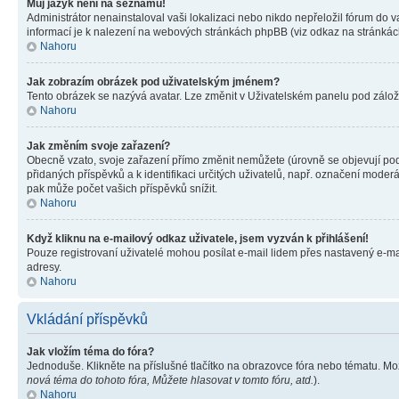
Můj jazyk není na seznamu!
Administrátor nenainstaloval vaši lokalizaci nebo nikdo nepřeložil fórum do 
informací je k nalezení na webových stránkách phpBB (viz odkaz na stránkách
Nahoru
Jak zobrazím obrázek pod uživatelským jménem?
Tento obrázek se nazývá avatar. Lze změnit v Uživatelském panelu pod záložko
Nahoru
Jak změním svoje zařazení?
Obecně vzato, svoje zařazení přímo změnit nemůžete (úrovně se objevují pod
přidaných příspěvků a k identifikaci určitých uživatelů, např. označení mode
pak může počet vašich příspěvků snížit.
Nahoru
Když kliknu na e-mailový odkaz uživatele, jsem vyzván k přihlášení!
Pouze registrovaní uživatelé mohou posílat e-mail lidem přes nastavený e-mai
adresy.
Nahoru
Vkládání příspěvků
Jak vložím téma do fóra?
Jednoduše. Klikněte na příslušné tlačítko na obrazovce fóra nebo tématu. Mo
nová téma do tohoto fóra, Můžete hlasovat v tomto fóru, atd.
).
Nahoru