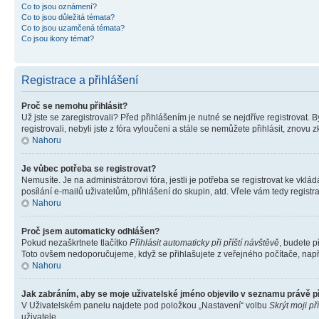
Co to jsou oznámení?
Co to jsou důležitá témata?
Co to jsou uzamčená témata?
Co jsou ikony témat?
Registrace a přihlášení
Proč se nemohu přihlásit?
Už jste se zaregistrovali? Před přihlášením je nutné se nejdříve registrovat.
registrovali, nebyli jste z fóra vyloučeni a stále se nemůžete přihlásit, zno
Nahoru
Je vůbec potřeba se registrovat?
Nemusíte. Je na administrátorovi fóra, jestli je potřeba se registrovat ke 
posílání e-mailů uživatelům, přihlášení do skupin, atd. Vřele vám tedy registr
Nahoru
Proč jsem automaticky odhlášen?
Pokud nezaškrtnete tlačítko
Přihlásit automaticky při příští návštěvě
, budete p
Toto ovšem nedoporučujeme, když se přihlašujete z veřejného počítače, např. 
Nahoru
Jak zabráním, aby se moje uživatelské jméno objevilo v seznamu právě 
V Uživatelském panelu najdete pod položkou „Nastavení“ volbu
Skrýt moji př
uživatele.