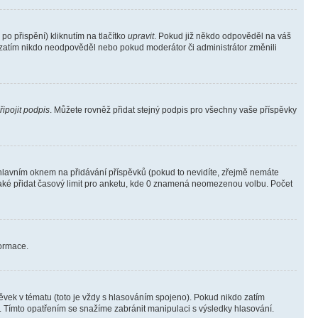
o přispění) kliknutím na tlačítko
upravit
. Pokud již někdo odpověděl na váš
ud zatím nikdo neodpověděl nebo pokud moderátor či administrátor změnili
řipojit podpis
. Můžete rovněž přidat stejný podpis pro všechny vaše příspěvky
lavním oknem na přidávání příspěvků (pokud to nevidíte, zřejmě nemáte
také přidat časový limit pro anketu, kde 0 znamená neomezenou volbu. Počet
formace.
vek v tématu (toto je vždy s hlasováním spojeno). Pokud nikdo zatím
. Tímto opatřením se snažíme zabránit manipulaci s výsledky hlasování.