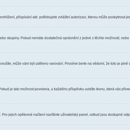
hlížení, přispívání atd. potřebujete zvláštní autorizaci, kterou může poskytnout jen
, nebo skupiny. Pokud nemáte dostatečná oprávnění z jedné z těchto možností, nebo n
e porušíte, může vám být uděleno varování. Prosíme berte na vědomí, že toto je pl
 Pokud je tato možnost povolena, u každého příspěvku uvidíte ikonu, která vás přiv
Pro jejich opětovné načtení navštivte uživatelský panel, odkud jsou dostupné odpo