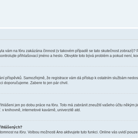
 Byla vám na fóru zakázána činnost (v takovém případě se tato skutečnost zobrazí)? 
vu zkontrolujte přihlašovací jméno a heslo. Obvykle toto bývá problém a pokud není, 
vkládání příspěvků. Samozřejmě, že registrace vám dá přístup k ostatním službám ne
aci doporučujeme. Zabere to jen pár chvil.
řihlášeni jen po dobu práce na fóru. Toto má zabránit zneužití vašeho účtu někým jiný
v knihovně, internetové kavárně, univerzitě atd.
přihlášených?
ítomnost na fóru
. Volbou možnosti
Ano
aktivujete tuto funkci. Online vás uvidí pouz