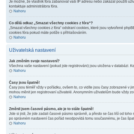
Je možné, že vlastník fóra zabanoval vaši IP adresu nebo zakázal použití uživ
kontaktuje administrátora fóra.
Nahoru
Co dělá odkaz „Smazat všechny cookies z fóra“?
„Smazat všechny cookies z fóra“ odstraní cookies, které jsou vytvořené phpBB
cookies fóra pokud máte potíže s přihlašováním.
Nahoru
Uživatelská nastavení
Jak změním svoje nastavení?
Všechna vaše nastavení (pokud jste registrováni) jsou uložena v databázi. K
Nahoru
Časy jsou špatně!
Časy jsou téměř vždy v pořádku, ovšem to, co vidíte jsou časy zobrazené v j
mohou měnit jen registrovaní uživatelé. Anonymním uživatelům bude vždy zo
Nahoru
Změnil jsem časové pásmo, ale je to stále špatně!
Jste si jisti, že jste zadali časové pásmo správně, a přesto se čas liší od 
po správném nastavení čas pořád neodpovídá tomu současnému, je čas špatn
Nahoru