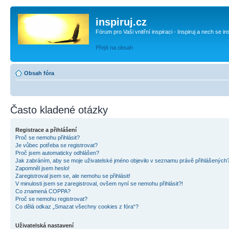
inspiruj.cz
Fórum pro Vaši vnitřní inspiraci - Inspiruj a nech se in
Přejít na obsah
Obsah fóra
Často kladené otázky
Registrace a přihlášení
Proč se nemohu přihlásit?
Je vůbec potřeba se registrovat?
Proč jsem automaticky odhlášen?
Jak zabráním, aby se moje uživatelské jméno objevilo v seznamu právě přihlášených
Zapomněl jsem heslo!
Zaregistroval jsem se, ale nemohu se přihlásit!
V minulosti jsem se zaregistroval, ovšem nyní se nemohu přihlásit?!
Co znamená COPPA?
Proč se nemohu registrovat?
Co dělá odkaz „Smazat všechny cookies z fóra“?
Uživatelská nastavení