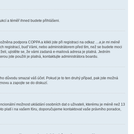
trukcí a téměř ihned budete přihlášeni.
ožněna podpora COPPA a klikli jste při registraci na odkaz
…a je mi méně
ých registrací, buď Vámi, nebo administrátorem před tím, než se budete moci
rželi, ujistěte se, že vámi zadaná e-mailová adresa je platná. Jedním
terou jste použili je platná, kontaktujte administrátora boardu.
kého důvodu smazal váš účet. Pokud je to ten druhý případ, pak jste možná
 znovu a zapojte se do diskuzí.
tencionální možnost ukládání osobních dat o uživateli, kterému je méně než 13
i toto platí i na vašem fóru, doporučujeme kontaktovat vaše právního poradce,