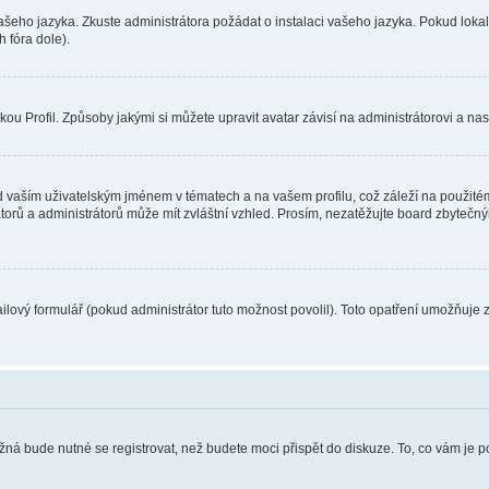
vašeho jazyka. Zkuste administrátora požádat o instalaci vašeho jazyka. Pokud loka
 fóra dole).
u Profil. Způsoby jakými si můžete upravit avatar závisí na administrátorovi a na
 vaším uživatelským jménem v tématech a na vašem profilu, což záleží na použitém
rátorů a administrátorů může mít zvláštní vzhled. Prosím, nezatěžujte board zbytečn
lový formulář (pokud administrátor tuto možnost povolil). Toto opatření umožňuje 
žná bude nutné se registrovat, než budete moci přispět do diskuze. To, co vám je 