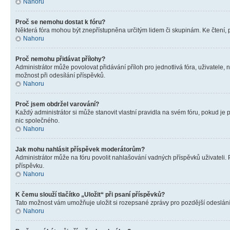
Nahoru
Proč se nemohu dostat k fóru?
Některá fóra mohou být znepřístupněna určitým lidem či skupinám. Ke čtení, pro
Nahoru
Proč nemohu přidávat přílohy?
Administrátor může povolovat přidávání příloh pro jednotlivá fóra, uživatele
možnost při odesílání příspěvků.
Nahoru
Proč jsem obdržel varování?
Každý administrátor si může stanovit vlastní pravidla na svém fóru, pokud j
nic společného.
Nahoru
Jak mohu nahlásit příspěvek moderátorům?
Administrátor může na fóru povolit nahlašování vadných příspěvků uživateli.
příspěvku.
Nahoru
K čemu slouží tlačítko „Uložit“ při psaní příspěvků?
Tato možnost vám umožňuje uložit si rozepsané zprávy pro pozdější odeslání. 
Nahoru