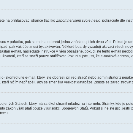
e na přihlašovací stránce tlačítko
Zapomněl jsem svoje heslo
, pokračujte dle ins
jsou v pořádku, pak se mohla odehrát jedna z následujících dvou věcí. Pokud je um
řípad, pak váš účet musí být aktivován. Některé boardy vyžadují aktivaci všech nov
yl zaslán e-mail, následujte instrukce v něm obsažené, pokud jste tento e-mail neobd
uživatelů, kteří se snaží pouze obtěžovat. Pokud si jste jisti, že e-mailová adresa, k
(zkontrolujte e-mail, který jste obdrželi při registraci) nebo administrátor z něja
, kteří ničím nepřispěli, aby se zmenšila velikost databáze. Zkuste se zaregistrovat
ojených Státech, který má za úkol chránit mládež na internetu. Stránky, kde je po
nto zákon však platí pouze v jurisdikci Spojených Států. Pokud si nejste jisti, jestl
extu.