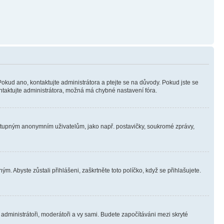
Pokud ano, kontaktujte administrátora a ptejte se na důvody. Pokud jste se
kontaktujte administrátora, možná má chybné nastavení fóra.
dostupným anonymním uživatelům, jako např. postavičky, soukromé zprávy,
m. Abyste zůstali přihlášeni, zaškrtněte toto políčko, když se přihlašujete.
e administrátoři, moderátoři a vy sami. Budete započítáváni mezi skryté