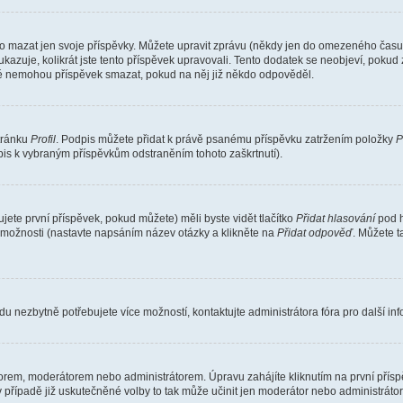
o mazat jen svoje příspěvky. Můžete upravit zprávu (někdy jen do omezeného času p
 ukazuje, kolikrát jste tento příspěvek upravovali. Tento dodatek se neobjeví, pok
telé nemohou příspěvek smazat, pokud na něj již někdo odpověděl.
stránku
Profil
. Podpis můžete přidat k právě psanému příspěvku zatržením položky
P
dpis k vybraným příspěvkům odstraněním tohoto zaškrtnutí).
ete první příspěvek, pokud můžete) měli byste vidět tlačítko
Přidat hlasování
pod h
ě možnosti (nastavte napsáním název otázky a klikněte na
Přidat odpověď
. Můžete 
u nezbytně potřebujete více možností, kontaktujte administrátora fóra pro další in
orem, moderátorem nebo administrátorem. Úpravu zahájíte kliknutím na první příspě
případě již uskutečněné volby to tak může učinit jen moderátor nebo administrátor