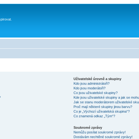
spirovat.
Uživatelské úrovně a skupiny
Kdo jsou administrátoři?
Kdo jsou moderátoři?
Co jsou uživatelské skupiny?
?
Kde jsou uživatelské skupiny a jak se mohu
Jak se stanu moderátorem uživatelské sku
Proč mají některé skupiny jinou barvu?
Co je „Výchozí uživatelská skupina“?
Co znamená odkaz „Tým“?
Soukromé zprávy
Nemůžu posílat soukromé zprávy!
Dostávám nechtěné soukromé zprávy!