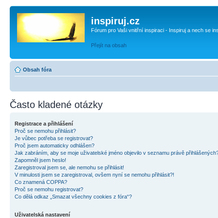
inspiruj.cz
Fórum pro Vaši vnitřní inspiraci - Inspiruj a nech se in
Přejít na obsah
Obsah fóra
Často kladené otázky
Registrace a přihlášení
Proč se nemohu přihlásit?
Je vůbec potřeba se registrovat?
Proč jsem automaticky odhlášen?
Jak zabráním, aby se moje uživatelské jméno objevilo v seznamu právě přihlášených
Zapomněl jsem heslo!
Zaregistroval jsem se, ale nemohu se přihlásit!
V minulosti jsem se zaregistroval, ovšem nyní se nemohu přihlásit?!
Co znamená COPPA?
Proč se nemohu registrovat?
Co dělá odkaz „Smazat všechny cookies z fóra“?
Uživatelská nastavení