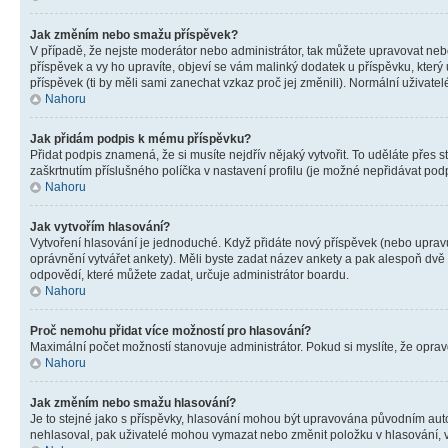
Jak změním nebo smažu příspěvek?
V případě, že nejste moderátor nebo administrátor, tak můžete upravovat neb
příspěvek a vy ho upravíte, objeví se vám malinký dodatek u příspěvku, který
příspěvek (ti by měli sami zanechat vzkaz proč jej změnili). Normální uživa
Nahoru
Jak přidám podpis k mému příspěvku?
Přidat podpis znamená, že si musíte nejdřív nějaký vytvořit. To uděláte přes 
zaškrtnutím příslušného políčka v nastavení profilu (je možné nepřidávat po
Nahoru
Jak vytvořím hlasování?
Vytvoření hlasování je jednoduché. Když přidáte nový příspěvek (nebo upravuj
oprávnění vytvářet ankety). Měli byste zadat název ankety a pak alespoň dv
odpovědí, které můžete zadat, určuje administrátor boardu.
Nahoru
Proč nemohu přidat více možností pro hlasování?
Maximální počet možností stanovuje administrátor. Pokud si myslíte, že opravd
Nahoru
Jak změním nebo smažu hlasování?
Je to stejné jako s příspěvky, hlasování mohou být upravována původním aut
nehlasoval, pak uživatelé mohou vymazat nebo změnit položku v hlasování, v 