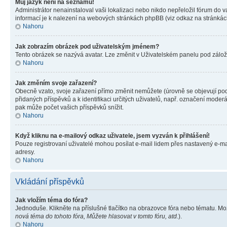
Můj jazyk není na seznamu!
Administrátor nenainstaloval vaši lokalizaci nebo nikdo nepřeložil fórum do 
informací je k nalezení na webových stránkách phpBB (viz odkaz na stránkách
Nahoru
Jak zobrazím obrázek pod uživatelským jménem?
Tento obrázek se nazývá avatar. Lze změnit v Uživatelském panelu pod záložko
Nahoru
Jak změním svoje zařazení?
Obecně vzato, svoje zařazení přímo změnit nemůžete (úrovně se objevují pod
přidaných příspěvků a k identifikaci určitých uživatelů, např. označení mode
pak může počet vašich příspěvků snížit.
Nahoru
Když kliknu na e-mailový odkaz uživatele, jsem vyzván k přihlášení!
Pouze registrovaní uživatelé mohou posílat e-mail lidem přes nastavený e-mai
adresy.
Nahoru
Vkládání příspěvků
Jak vložím téma do fóra?
Jednoduše. Klikněte na příslušné tlačítko na obrazovce fóra nebo tématu. Mo
nová téma do tohoto fóra, Můžete hlasovat v tomto fóru, atd.
).
Nahoru