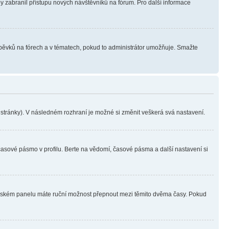
aby zabranil přístupu nových návštěvníků na fórum. Pro další informace
íspěvků na fórech a v tématech, pokud to administrátor umožňuje. Smažte
i stránky). V následném rozhraní je možné si změnit veškerá svá nastavení.
časové pásmo v profilu. Berte na vědomí, časové pásma a další nastavení si
ivatelském panelu máte ruční možnost přepnout mezi těmito dvěma časy. Pokud