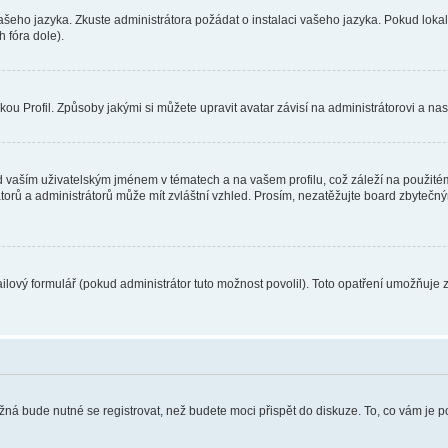
vašeho jazyka. Zkuste administrátora požádat o instalaci vašeho jazyka. Pokud loka
 fóra dole).
u Profil. Způsoby jakými si můžete upravit avatar závisí na administrátorovi a na
 vaším uživatelským jménem v tématech a na vašem profilu, což záleží na použitém
rátorů a administrátorů může mít zvláštní vzhled. Prosím, nezatěžujte board zbytečn
lový formulář (pokud administrátor tuto možnost povolil). Toto opatření umožňuje 
žná bude nutné se registrovat, než budete moci přispět do diskuze. To, co vám je 