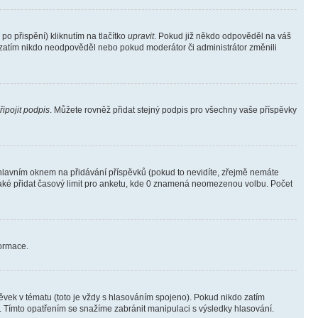
o přispění) kliknutím na tlačítko
upravit
. Pokud již někdo odpověděl na váš
ud zatím nikdo neodpověděl nebo pokud moderátor či administrátor změnili
řipojit podpis
. Můžete rovněž přidat stejný podpis pro všechny vaše příspěvky
lavním oknem na přidávání příspěvků (pokud to nevidíte, zřejmě nemáte
také přidat časový limit pro anketu, kde 0 znamená neomezenou volbu. Počet
formace.
vek v tématu (toto je vždy s hlasováním spojeno). Pokud nikdo zatím
. Tímto opatřením se snažíme zabránit manipulaci s výsledky hlasování.