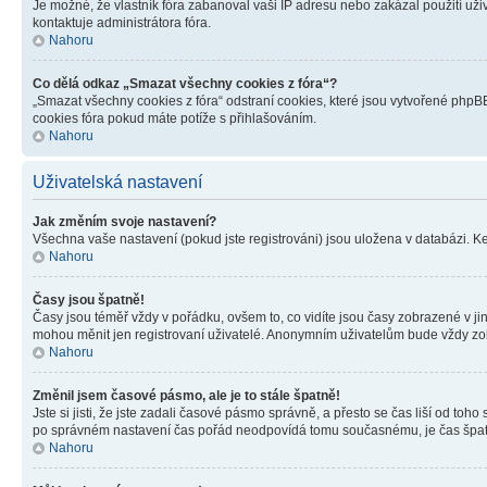
Je možné, že vlastník fóra zabanoval vaši IP adresu nebo zakázal použití uživ
kontaktuje administrátora fóra.
Nahoru
Co dělá odkaz „Smazat všechny cookies z fóra“?
„Smazat všechny cookies z fóra“ odstraní cookies, které jsou vytvořené phpBB
cookies fóra pokud máte potíže s přihlašováním.
Nahoru
Uživatelská nastavení
Jak změním svoje nastavení?
Všechna vaše nastavení (pokud jste registrováni) jsou uložena v databázi. K
Nahoru
Časy jsou špatně!
Časy jsou téměř vždy v pořádku, ovšem to, co vidíte jsou časy zobrazené v j
mohou měnit jen registrovaní uživatelé. Anonymním uživatelům bude vždy zo
Nahoru
Změnil jsem časové pásmo, ale je to stále špatně!
Jste si jisti, že jste zadali časové pásmo správně, a přesto se čas liší od 
po správném nastavení čas pořád neodpovídá tomu současnému, je čas špatn
Nahoru