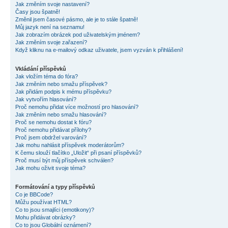
Jak změním svoje nastavení?
Časy jsou špatně!
Změnil jsem časové pásmo, ale je to stále špatně!
Můj jazyk není na seznamu!
Jak zobrazím obrázek pod uživatelským jménem?
Jak změním svoje zařazení?
Když kliknu na e-mailový odkaz uživatele, jsem vyzván k přihlášení!
Vkládání příspěvků
Jak vložím téma do fóra?
Jak změním nebo smažu příspěvek?
Jak přidám podpis k mému příspěvku?
Jak vytvořím hlasování?
Proč nemohu přidat více možností pro hlasování?
Jak změním nebo smažu hlasování?
Proč se nemohu dostat k fóru?
Proč nemohu přidávat přílohy?
Proč jsem obdržel varování?
Jak mohu nahlásit příspěvek moderátorům?
K čemu slouží tlačítko „Uložit“ při psaní příspěvků?
Proč musí být můj příspěvek schválen?
Jak mohu oživit svoje téma?
Formátování a typy příspěvků
Co je BBCode?
Můžu používat HTML?
Co to jsou smajlíci (emotikony)?
Mohu přidávat obrázky?
Co to jsou Globální oznámení?