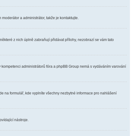
 moderátor a administrátor, takže je kontaktujte.
ěkteré z nich úplně zabraňují přidávat přílohy, nezobrazí se vám tato
ně v kompetenci administrátorů fóra a phpBB Group nemá s vydáváním varování
ede na formulář, kde vyplníte všechny nezbytné informace pro nahlášení
vídající nástroje.