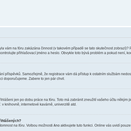
 Byla vám na fóru zakázána činnost (v takovém případě se tato skutečnost zobrazí)? 
vu zkontrolujte přihlašovací jméno a heslo. Obvykle toto bývá problém a pokud není, 
vkládání příspěvků. Samozřejmě, že registrace vám dá přístup k ostatním službám ne
aci doporučujeme. Zabere to jen pár chvil.
řihlášeni jen po dobu práce na fóru. Toto má zabránit zneužití vašeho účtu někým jiný
v knihovně, internetové kavárně, univerzitě atd.
přihlášených?
ítomnost na fóru
. Volbou možnosti
Ano
aktivujete tuto funkci. Online vás uvidí pouz