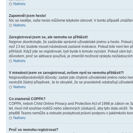
Nahoru
Zapomněl jsem heslo!
Nic se neděje, vaše heslo můžeme kdykoliv obnovit. V tomto případě zmáčknět
Nahoru
Zaregistroval jsem se, ale nemohu se přihlásit!
Nejprve zkontrolujte, že zadáváte správné uživatelské jméno a heslo. Pokud 
než 13 let
, budete muset následovat zaslané instrukce. Pokud toto není ten p
přihlásit. Když jste se registrovali, byli byste k tomuto vyzváni. Pokud vám b
důvodem, proč se aktivace používá, je zmenšit možnost výskytu
nežádoucích
Nahoru
V minulosti jsem se zaregistroval, ovšem nyní se nemohu přihlásit?!
Nejpravděpodobnější důvody: zadali jste chybné uživatelské jméno nebo heslo 
nevložili žádný příspěvek. Je to obvyklé, že se pravidelně odstraňují uživatelé
Nahoru
Co znamená COPPA?
COPPA, neboli Child Online Privacy and Protection Act of 1998 je zákon ve Sp
let, musí mít souhlas rodičů nebo zákonných zástupců, aby tyto data uložil. Te
phpBB Teams nemůže a nebude poskytovat právni podporu v jakémkoliv kont
Nahoru
Proč se nemohu registrovat?