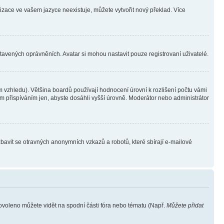
lizace ve vašem jazyce neexistuje, můžete vytvořit nový překlad. Více
stavených oprávněních. Avatar si mohou nastavit pouze registrovaní uživatelé.
 vzhledu). Většina boardů používají hodnocení úrovní k rozlišení počtu vámi
ým přispíváním jen, abyste dosáhli vyšší úrovně. Moderátor nebo administrátor
zbavit se otravných anonymních vzkazů a robotů, které sbírají e-mailové
povoleno můžete vidět na spodní části fóra nebo tématu (Např.
Můžete přidat