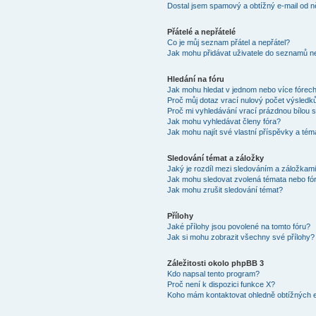
Dostal jsem spamový a obtížný e-mail od n
Přátelé a nepřátelé
Co je můj seznam přátel a nepřátel?
Jak mohu přidávat uživatele do seznamů ne
Hledání na fóru
Jak mohu hledat v jednom nebo více fórec
Proč můj dotaz vrací nulový počet výsledk
Proč mi vyhledávání vrací prázdnou bílou s
Jak mohu vyhledávat členy fóra?
Jak mohu najít své vlastní příspěvky a tém
Sledování témat a záložky
Jaký je rozdíl mezi sledováním a záložkam
Jak mohu sledovat zvolená témata nebo fó
Jak mohu zrušit sledování témat?
Přílohy
Jaké přílohy jsou povolené na tomto fóru?
Jak si mohu zobrazit všechny své přílohy?
Záležitosti okolo phpBB 3
Kdo napsal tento program?
Proč není k dispozici funkce X?
Koho mám kontaktovat ohledně obtížných e-