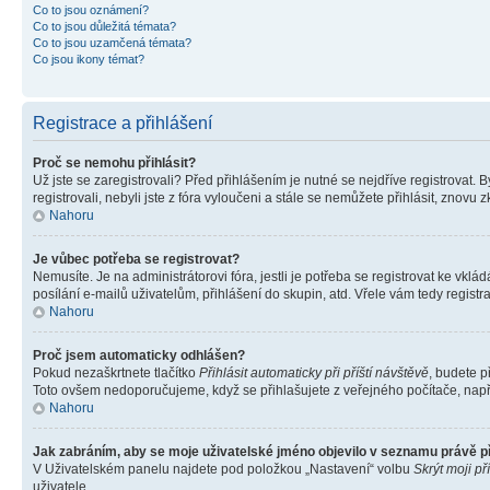
Co to jsou oznámení?
Co to jsou důležitá témata?
Co to jsou uzamčená témata?
Co jsou ikony témat?
Registrace a přihlášení
Proč se nemohu přihlásit?
Už jste se zaregistrovali? Před přihlášením je nutné se nejdříve registrovat.
registrovali, nebyli jste z fóra vyloučeni a stále se nemůžete přihlásit, zno
Nahoru
Je vůbec potřeba se registrovat?
Nemusíte. Je na administrátorovi fóra, jestli je potřeba se registrovat ke 
posílání e-mailů uživatelům, přihlášení do skupin, atd. Vřele vám tedy registr
Nahoru
Proč jsem automaticky odhlášen?
Pokud nezaškrtnete tlačítko
Přihlásit automaticky při příští návštěvě
, budete p
Toto ovšem nedoporučujeme, když se přihlašujete z veřejného počítače, např. 
Nahoru
Jak zabráním, aby se moje uživatelské jméno objevilo v seznamu právě 
V Uživatelském panelu najdete pod položkou „Nastavení“ volbu
Skrýt moji př
uživatele.