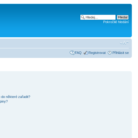
Pokročilé hledání
FAQ
Registrovat
Přihlásit se
 do některé zařadit?
piny?