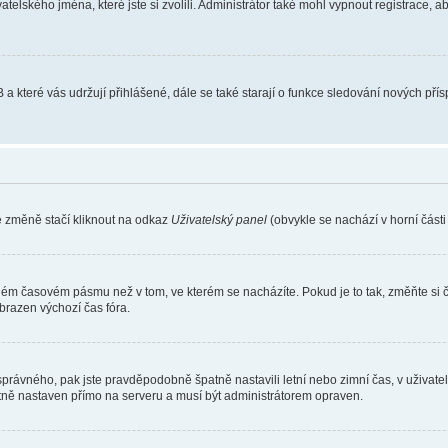
atelského jména, které jste si zvolili. Administrátor také mohl vypnout registrace, 
 a které vás udržují přihlášené, dále se také starají o funkce sledování nových př
e změně stačí kliknout na odkaz
Uživatelský panel
(obvykle se nachází v horní část
iném časovém pásmu než v tom, ve kterém se nacházíte. Pokud je to tak, změňte si 
brazen výchozí čas fóra.
toho správného, pak jste pravděpodobně špatně nastavili letní nebo zimní čas, v už
ě nastaven přímo na serveru a musí být administrátorem opraven.