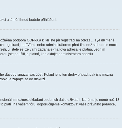
trukcí a téměř ihned budete přihlášeni.
ožněna podpora COPPA a klikli jste při registraci na odkaz
…a je mi méně
ých registrací, buď Vámi, nebo administrátorem před tím, než se budete moci
rželi, ujistěte se, že vámi zadaná e-mailová adresa je platná. Jedním
terou jste použili je platná, kontaktujte administrátora boardu.
kého důvodu smazal váš účet. Pokud je to ten druhý případ, pak jste možná
 znovu a zapojte se do diskuzí.
tencionální možnost ukládání osobních dat o uživateli, kterému je méně než 13
i toto platí i na vašem fóru, doporučujeme kontaktovat vaše právního poradce,