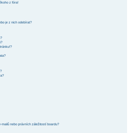
ěkoho z fóra!
bo je z nich odebírat?
h?
ů?
tránku!?
ata?
i?
ra?
mailů nebo právních záležitostí boardu?