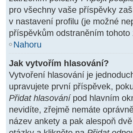
pro všechny vaše příspěvky zašk
v nastavení profilu (je možné n
příspěvkům odstraněním tohoto z
Nahoru
Jak vytvořím hlasování?
Vytvoření hlasování je jednoduc
upravujete první příspěvek, poku
Přidat hlasování
pod hlavním okn
nevidíte, zřejmě nemáte oprávněn
název ankety a pak alespoň dvě
otázky a klikněte na
Přidat odpo