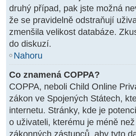
druhý případ, pak jste možná nev
že se pravidelně odstraňují uživa
zmenšila velikost databáze. Zkus
do diskuzí.
Nahoru
Co znamená COPPA?
COPPA, neboli Child Online Priva
zákon ve Spojených Státech, kte
internetu. Stránky, kde je poten
o uživateli, kterému je méně než
zákonných zástupců, aby tyto dat