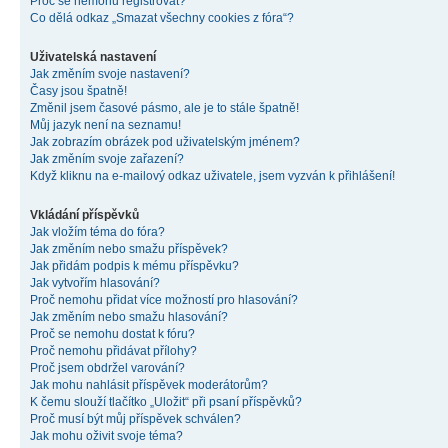
Proč se nemohu registrovat?
Co dělá odkaz „Smazat všechny cookies z fóra“?
Uživatelská nastavení
Jak změním svoje nastavení?
Časy jsou špatně!
Změnil jsem časové pásmo, ale je to stále špatně!
Můj jazyk není na seznamu!
Jak zobrazím obrázek pod uživatelským jménem?
Jak změním svoje zařazení?
Když kliknu na e-mailový odkaz uživatele, jsem vyzván k přihlášení!
Vkládání příspěvků
Jak vložím téma do fóra?
Jak změním nebo smažu příspěvek?
Jak přidám podpis k mému příspěvku?
Jak vytvořím hlasování?
Proč nemohu přidat více možností pro hlasování?
Jak změním nebo smažu hlasování?
Proč se nemohu dostat k fóru?
Proč nemohu přidávat přílohy?
Proč jsem obdržel varování?
Jak mohu nahlásit příspěvek moderátorům?
K čemu slouží tlačítko „Uložit“ při psaní příspěvků?
Proč musí být můj příspěvek schválen?
Jak mohu oživit svoje téma?