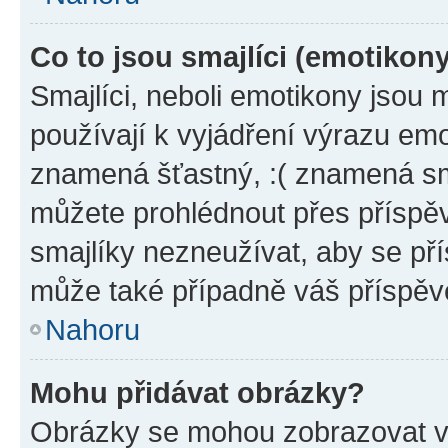
Co to jsou smajlíci (emotikon
Smajlíci, neboli emotikony jsou 
používají k vyjádření výrazu emo
znamená šťastný, :( znamená sm
můžete prohlédnout přes příspěv
smajlíky nezneužívat, aby se př
může také případně váš příspěv
Nahoru
Mohu přidávat obrázky?
Obrázky se mohou zobrazovat ve