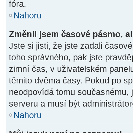
fóra.
Nahoru
Změnil jsem časové pásmo, ale
Jste si jisti, že jste zadali časo
toho správného, pak jste pravdě
zimní čas, v uživatelském pane
těmito dvěma časy. Pokud po s
neodpovídá tomu současnému, j
serveru a musí být administráto
Nahoru