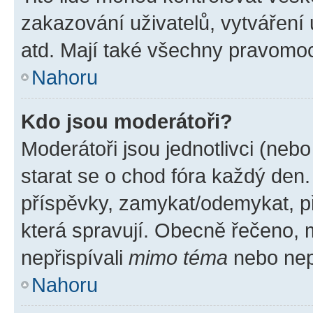
zakazování uživatelů, vytváření
atd. Mají také všechny pravomo
Nahoru
Kdo jsou moderátoři?
Moderátoři jsou jednotlivci (nebo 
starat se o chod fóra každý den
příspěvky, zamykat/odemykat, p
která spravují. Obecně řečeno, m
nepřispívali
mimo téma
nebo nepř
Nahoru