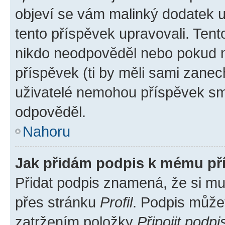
objeví se vám malinký dodatek u 
tento příspěvek upravovali. Ten
nikdo neodpověděl nebo pokud mo
příspěvek (ti by měli sami zanec
uživatelé nemohou příspěvek sma
odpověděl.
Nahoru
Jak přidám podpis k mému př
Přidat podpis znamená, že si mus
přes stránku
Profil
. Podpis může
zatržením položky
Připojit podpi