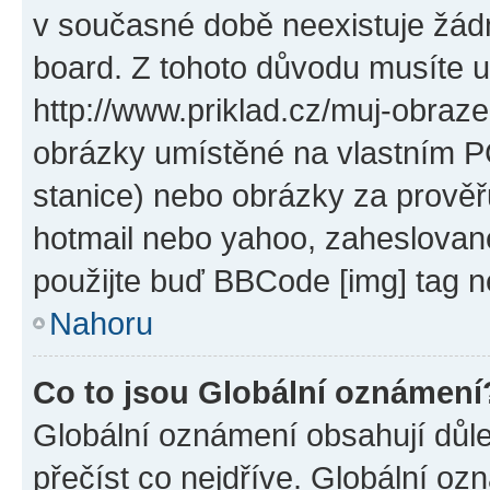
v současné době neexistuje žád
board. Z tohoto důvodu musíte u
http://www.priklad.cz/muj-obraz
obrázky umístěné na vlastním PC
stanice) nebo obrázky za prověř
hotmail nebo yahoo, zaheslovan
použijte buď BBCode [img] tag n
Nahoru
Co to jsou Globální oznámení
Globální oznámení obsahují důlež
přečíst co nejdříve. Globální o