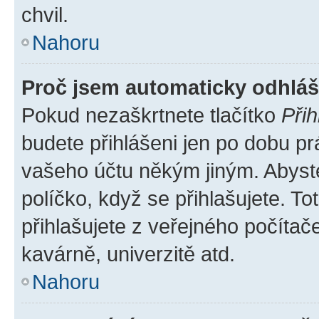
chvil.
Nahoru
Proč jsem automaticky odhlá
Pokud nezaškrtnete tlačítko
Přih
budete přihlášeni jen po dobu pr
vašeho účtu někým jiným. Abyste 
políčko, když se přihlašujete. 
přihlašujete z veřejného počítač
kavárně, univerzitě atd.
Nahoru