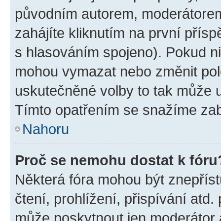
původním autorem, moderátorem
zahájíte kliknutím na první přísp
s hlasováním spojeno). Pokud ni
mohou vymazat nebo změnit polož
uskutečněné volby to tak může uč
Tímto opatřením se snažíme zabr
Nahoru
Proč se nemohu dostat k fóru
Některá fóra mohou být znepříst
čtení, prohlížení, přispívání atd.
může poskytnout jen moderátor a 