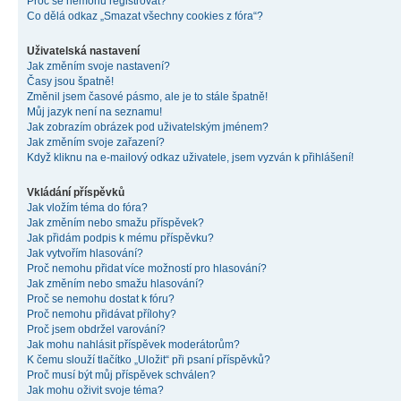
Proč se nemohu registrovat?
Co dělá odkaz „Smazat všechny cookies z fóra“?
Uživatelská nastavení
Jak změním svoje nastavení?
Časy jsou špatně!
Změnil jsem časové pásmo, ale je to stále špatně!
Můj jazyk není na seznamu!
Jak zobrazím obrázek pod uživatelským jménem?
Jak změním svoje zařazení?
Když kliknu na e-mailový odkaz uživatele, jsem vyzván k přihlášení!
Vkládání příspěvků
Jak vložím téma do fóra?
Jak změním nebo smažu příspěvek?
Jak přidám podpis k mému příspěvku?
Jak vytvořím hlasování?
Proč nemohu přidat více možností pro hlasování?
Jak změním nebo smažu hlasování?
Proč se nemohu dostat k fóru?
Proč nemohu přidávat přílohy?
Proč jsem obdržel varování?
Jak mohu nahlásit příspěvek moderátorům?
K čemu slouží tlačítko „Uložit“ při psaní příspěvků?
Proč musí být můj příspěvek schválen?
Jak mohu oživit svoje téma?