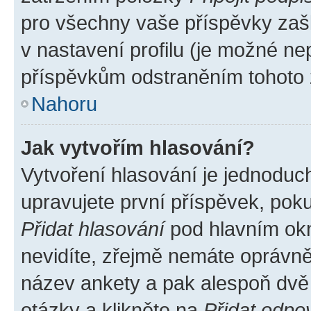
pro všechny vaše příspěvky zašk
v nastavení profilu (je možné n
příspěvkům odstraněním tohoto z
Nahoru
Jak vytvořím hlasování?
Vytvoření hlasování je jednoduc
upravujete první příspěvek, poku
Přidat hlasování
pod hlavním okn
nevidíte, zřejmě nemáte oprávněn
název ankety a pak alespoň dvě
otázky a klikněte na
Přidat odpo