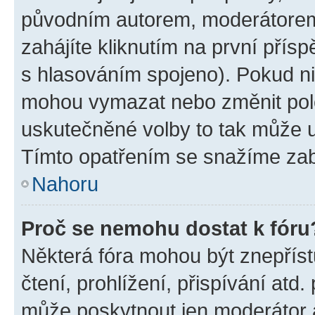
původním autorem, moderátorem
zahájíte kliknutím na první přísp
s hlasováním spojeno). Pokud ni
mohou vymazat nebo změnit polož
uskutečněné volby to tak může uč
Tímto opatřením se snažíme zabr
Nahoru
Proč se nemohu dostat k fóru
Některá fóra mohou být znepříst
čtení, prohlížení, přispívání atd.
může poskytnout jen moderátor a 