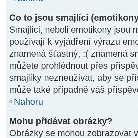
Co to jsou smajlíci (emotikon
Smajlíci, neboli emotikony jsou 
používají k vyjádření výrazu emo
znamená šťastný, :( znamená sm
můžete prohlédnout přes příspěv
smajlíky nezneužívat, aby se př
může také případně váš příspěv
Nahoru
Mohu přidávat obrázky?
Obrázky se mohou zobrazovat ve