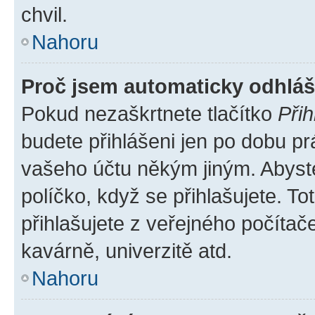
chvil.
Nahoru
Proč jsem automaticky odhlá
Pokud nezaškrtnete tlačítko
Přih
budete přihlášeni jen po dobu pr
vašeho účtu někým jiným. Abyste 
políčko, když se přihlašujete. 
přihlašujete z veřejného počítač
kavárně, univerzitě atd.
Nahoru