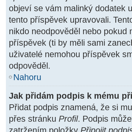
objeví se vám malinký dodatek u 
tento příspěvek upravovali. Ten
nikdo neodpověděl nebo pokud mo
příspěvek (ti by měli sami zanec
uživatelé nemohou příspěvek sma
odpověděl.
Nahoru
Jak přidám podpis k mému př
Přidat podpis znamená, že si mus
přes stránku
Profil
. Podpis může
zatržením položky
Připojit podpi