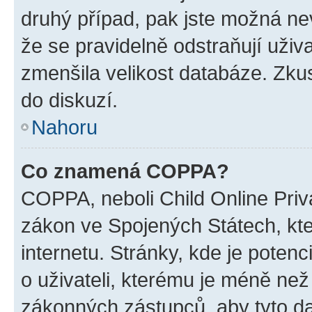
druhý případ, pak jste možná nev
že se pravidelně odstraňují uživa
zmenšila velikost databáze. Zkus
do diskuzí.
Nahoru
Co znamená COPPA?
COPPA, neboli Child Online Priva
zákon ve Spojených Státech, kte
internetu. Stránky, kde je poten
o uživateli, kterému je méně než
zákonných zástupců, aby tyto dat