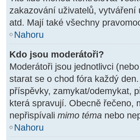
zakazování uživatelů, vytváření
atd. Mají také všechny pravomo
Nahoru
Kdo jsou moderátoři?
Moderátoři jsou jednotlivci (nebo 
starat se o chod fóra každý den
příspěvky, zamykat/odemykat, p
která spravují. Obecně řečeno, m
nepřispívali
mimo téma
nebo nepř
Nahoru