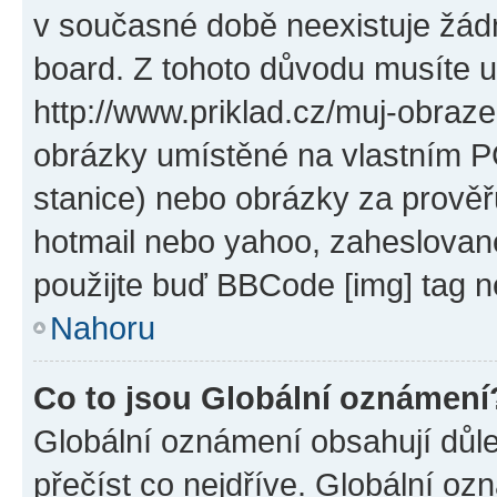
v současné době neexistuje žád
board. Z tohoto důvodu musíte u
http://www.priklad.cz/muj-obraz
obrázky umístěné na vlastním PC
stanice) nebo obrázky za prověř
hotmail nebo yahoo, zaheslovan
použijte buď BBCode [img] tag n
Nahoru
Co to jsou Globální oznámení
Globální oznámení obsahují důlež
přečíst co nejdříve. Globální o