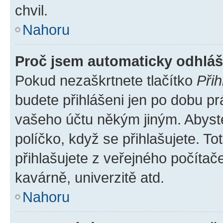
chvil.
Nahoru
Proč jsem automaticky odhlá
Pokud nezaškrtnete tlačítko
Přih
budete přihlášeni jen po dobu pr
vašeho účtu někým jiným. Abyste 
políčko, když se přihlašujete. 
přihlašujete z veřejného počítač
kavárně, univerzitě atd.
Nahoru