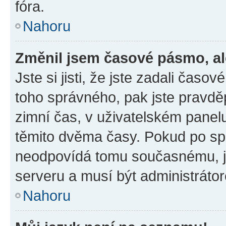
fóra.
Nahoru
Změnil jsem časové pásmo, ale
Jste si jisti, že jste zadali časo
toho správného, pak jste pravdě
zimní čas, v uživatelském pane
těmito dvěma časy. Pokud po s
neodpovídá tomu současnému, j
serveru a musí být administráto
Nahoru