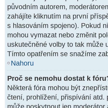
původním autorem, moderátorem
zahájíte kliknutím na první přísp
s hlasováním spojeno). Pokud ni
mohou vymazat nebo změnit polož
uskutečněné volby to tak může uč
Tímto opatřením se snažíme zabr
Nahoru
Proč se nemohu dostat k fóru
Některá fóra mohou být znepříst
čtení, prohlížení, přispívání atd.
může poskytnout jen moderátor a 