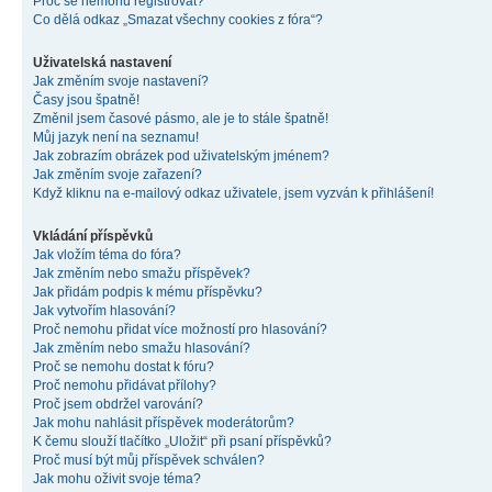
Proč se nemohu registrovat?
Co dělá odkaz „Smazat všechny cookies z fóra“?
Uživatelská nastavení
Jak změním svoje nastavení?
Časy jsou špatně!
Změnil jsem časové pásmo, ale je to stále špatně!
Můj jazyk není na seznamu!
Jak zobrazím obrázek pod uživatelským jménem?
Jak změním svoje zařazení?
Když kliknu na e-mailový odkaz uživatele, jsem vyzván k přihlášení!
Vkládání příspěvků
Jak vložím téma do fóra?
Jak změním nebo smažu příspěvek?
Jak přidám podpis k mému příspěvku?
Jak vytvořím hlasování?
Proč nemohu přidat více možností pro hlasování?
Jak změním nebo smažu hlasování?
Proč se nemohu dostat k fóru?
Proč nemohu přidávat přílohy?
Proč jsem obdržel varování?
Jak mohu nahlásit příspěvek moderátorům?
K čemu slouží tlačítko „Uložit“ při psaní příspěvků?
Proč musí být můj příspěvek schválen?
Jak mohu oživit svoje téma?