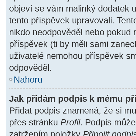
objeví se vám malinký dodatek u 
tento příspěvek upravovali. Ten
nikdo neodpověděl nebo pokud mo
příspěvek (ti by měli sami zanec
uživatelé nemohou příspěvek sma
odpověděl.
Nahoru
Jak přidám podpis k mému př
Přidat podpis znamená, že si mus
přes stránku
Profil
. Podpis může
zatržením položky
Připojit podpi