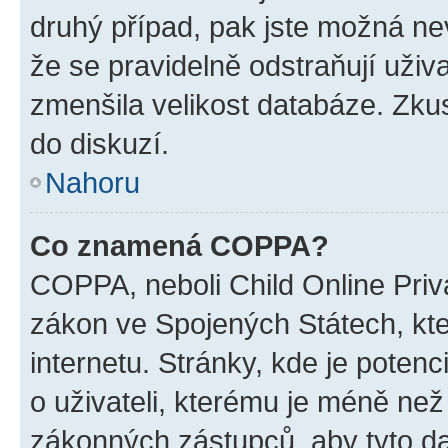
druhý případ, pak jste možná nev
že se pravidelně odstraňují uživa
zmenšila velikost databáze. Zkus
do diskuzí.
Nahoru
Co znamená COPPA?
COPPA, neboli Child Online Priva
zákon ve Spojených Státech, kte
internetu. Stránky, kde je poten
o uživateli, kterému je méně než
zákonných zástupců, aby tyto dat