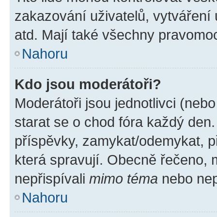
zakazování uživatelů, vytváření
atd. Mají také všechny pravomo
Nahoru
Kdo jsou moderátoři?
Moderátoři jsou jednotlivci (nebo 
starat se o chod fóra každý den
příspěvky, zamykat/odemykat, p
která spravují. Obecně řečeno, m
nepřispívali
mimo téma
nebo nepř
Nahoru