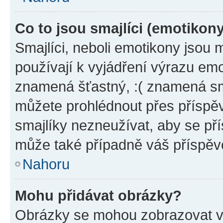
Co to jsou smajlíci (emotikon
Smajlíci, neboli emotikony jsou 
používají k vyjádření výrazu emo
znamená šťastný, :( znamená sm
můžete prohlédnout přes příspěv
smajlíky nezneužívat, aby se př
může také případně váš příspěv
Nahoru
Mohu přidávat obrázky?
Obrázky se mohou zobrazovat ve