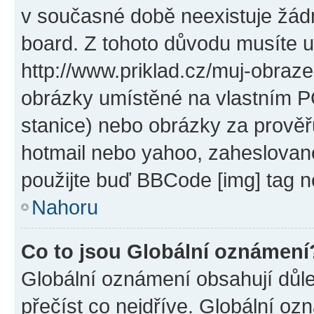
v současné době neexistuje žád
board. Z tohoto důvodu musíte u
http://www.priklad.cz/muj-obraz
obrázky umístěné na vlastním PC
stanice) nebo obrázky za prověř
hotmail nebo yahoo, zaheslovan
použijte buď BBCode [img] tag n
Nahoru
Co to jsou Globální oznámení
Globální oznámení obsahují důlež
přečíst co nejdříve. Globální o