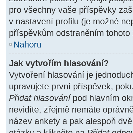
pro všechny vaše příspěvky zašk
v nastavení profilu (je možné n
příspěvkům odstraněním tohoto z
Nahoru
Jak vytvořím hlasování?
Vytvoření hlasování je jednoduc
upravujete první příspěvek, poku
Přidat hlasování
pod hlavním okn
nevidíte, zřejmě nemáte oprávněn
název ankety a pak alespoň dvě
otázky a klikněte na
Přidat odpo